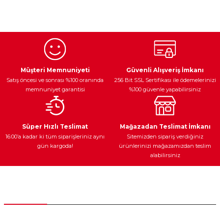
Bu ürünün fiyat bilgisi, resim, ürün açıklamalarında ve diğer
konularda yetersiz gördüğünüz noktaları öneri formunu
kullanarak tarafımıza iletebilirsiniz.
Görüş ve önerileriniz için teşekkür ederiz.
Ürün resmi kalitesiz, bozuk veya görüntülenemiyor.
Egzoz Sistemi
Periyodik Bakım
Fren Diskleri
Ürün açıklamasında eksik bilgiler bulunuyor.
Müşteri Memnuniyeti
Güvenli Alışveriş İmkanı
Satış öncesi ve sonrası %100 oranında
256 Bit SSL Sertifikası ile ödemelerinizi
Ürün bilgilerinde hatalar bulunuyor.
memnuniyet garantisi
%100 güvenle yapabilirsiniz
Ürün fiyatı diğer sitelerden daha pahalı.
Bu ürüne benzer farklı alternatifler olmalı.
Ateşleme Sistemi
Elektronik Güç
Araç Farları
Araç Yağları
Süper Hızlı Teslimat
Mağazadan Teslimat İmkanı
16:00’a kadar ki tüm siparişleriniz aynı
Sitemizden sipariş verdiğiniz
gün kargoda!
ürünlerinizi mağazamızdan teslim
alabilirsiniz
Gönder
Yedek Parça
Müşteri Hizmetleri
0 (312) 385 20 00