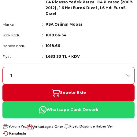
C4 Picasso Yedek Parça
,
C4 Picasso (2007-
 Fren Teli
 Fren Teli
elezon - Gaz Fren Teli
2012)
,
1.6 Hdi Euro4 Dizel
,
1.6 Hdi Euro5
a Takım- Aks - Fren - Direksiyon
Dizel
ıman Takozu - Amortisör -
adyatör ve Kalorifer Hortumu -
 Fren Teli
adyatör ve Kalorifer Hortumu -
adyatör ve Kalorifer Hortumu -
Marka
PSA Orjinal Mopar
Stok Kodu
1018.66-34
adyatör ve Kalorifer Hortumu -
briyaj - Volan - Vites Kolu+Teli
briyaj - Volan - Vites Kolu+Teli
briyaj - Volan - Vites Kolu+Teli
Barkod Kodu
1018.66
Fiyat
1.633,33 TL + KDV
ör - Turbo Borusu - Egr - Hava
briyaj - Volan - Vites Kolu+Teli
ör - Turbo Borusu - Egr - Hava
ör - Turbo Borusu - Egr - Hava
Borusu+Egzoz
Borusu+Egzoz
Borusu+Egzoz
ör - Turbo Borusu - Egr - Hava
 - Şamandıra - Yakıt Hortumu
Borusu+Egzoz
 - Şamandıra - Yakıt Hortumu
 - Şamandıra - Yakıt Hortumu
Sepete Ekle
 - Şamandıra - Yakıt Hortumu
Whatsapp Canlı Destek
Yorum Yaz
Fiyatı Düşünce Haber Ver
Arkadaşına Öner
Karşılaştır