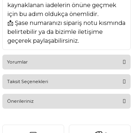
kaynaklanan iadelerin önüne geçmek
için bu adım oldukça önemlidir.
📩 Şase numaranızı sipariş notu kısmında
belirtebilir ya da bizimle iletişime
geçerek paylaşabilirsiniz.
Yorumlar
Taksit Seçenekleri
Bu ürüne ilk yorumu siz yapın!
Önerileriniz
Yorum Yaz
Bu ürünün fiyat bilgisi, resim, ürün açıklamalarında ve diğer
konularda yetersiz gördüğünüz noktaları öneri formunu
kullanarak tarafımıza iletebilirsiniz.