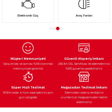
Görüş ve önerileriniz için teşekkür ederiz.
Ürün resmi kalitesiz, bozuk veya görüntülenemiyor.
Elektronik Güç
Araç Farları
Ürün açıklamasında eksik bilgiler bulunuyor.
Ürün bilgilerinde hatalar bulunuyor.
Ürün fiyatı diğer sitelerden daha pahalı.
Bu ürüne benzer farklı alternatifler olmalı.
Müşteri Memnuniyeti
Güvenli Alışveriş İmkanı
Satış öncesi ve sonrası %100 oranında
256 Bit SSL Sertifikası ile ödemelerinizi
memnuniyet garantisi
%100 güvenle yapabilirsiniz
Gönder
Süper Hızlı Teslimat
Mağazadan Teslimat İmkanı
16:00’a kadar ki tüm siparişleriniz aynı
Sitemizden sipariş verdiğiniz
gün kargoda!
ürünlerinizi mağazamızdan teslim
alabilirsiniz