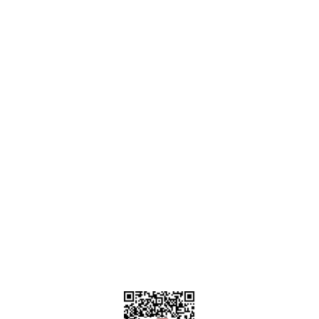
Ankara
destek@parcagonder.com
İletişim Bilgilerimiz
Parça Gönder
Kategoriler
Alışveriş