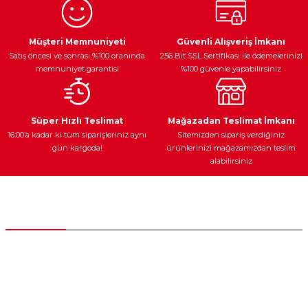
Ürün resmi kalitesiz, bozuk veya görüntülenemiyor.
Egzoz Sistemi
Periyodik Bakım
Fren Diskleri
Ürün açıklamasında eksik bilgiler bulunuyor.
Müşteri Memnuniyeti
Güvenli Alışveriş İmkanı
Satış öncesi ve sonrası %100 oranında
256 Bit SSL Sertifikası ile ödemelerinizi
Ürün bilgilerinde hatalar bulunuyor.
memnuniyet garantisi
%100 güvenle yapabilirsiniz
Ürün fiyatı diğer sitelerden daha pahalı.
Bu ürüne benzer farklı alternatifler olmalı.
Ateşleme Sistemi
Elektronik Güç
Araç Farları
Araç Yağları
Süper Hızlı Teslimat
Mağazadan Teslimat İmkanı
16:00’a kadar ki tüm siparişleriniz aynı
Sitemizden sipariş verdiğiniz
gün kargoda!
ürünlerinizi mağazamızdan teslim
alabilirsiniz
Gönder
Yedek Parça
Müşteri Hizmetleri
0 (312) 385 20 00
0554 560 06 06
İnönü Mahallesi Başkent sanayi sitesi 1763.Sok No:8 Yenimahalle /