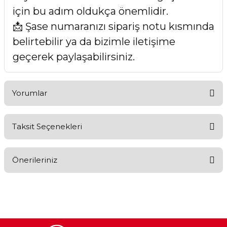
için bu adım oldukça önemlidir.
📩 Şase numaranızı sipariş notu kısmında
belirtebilir ya da bizimle iletişime
geçerek paylaşabilirsiniz.
Yorumlar
Taksit Seçenekleri
Bu ürüne ilk yorumu siz yapın!
Önerileriniz
Yorum Yaz
Bu ürünün fiyat bilgisi, resim, ürün açıklamalarında ve diğer
konularda yetersiz gördüğünüz noktaları öneri formunu
kullanarak tarafımıza iletebilirsiniz.
Görüş ve önerileriniz için teşekkür ederiz.