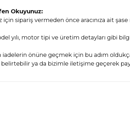
tfen Okuyunuz:
in sipariş vermeden önce aracınıza ait şase 
el yılı, motor tipi ve üretim detayları gibi bi
an iadelerin önüne geçmek için bu adım oldukç
elirtebilir ya da bizimle iletişime geçerek payl
nularda yetersiz gördüğünüz noktaları öneri formunu kullanarak tarafımız
Bu ürüne ilk yorumu siz yapın!
Yorum Yaz