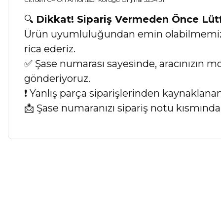
🔍
Dikkat! Sipariş Vermeden Önce Lü
Ürün uyumluluğundan emin olabilmemiz iç
rica ederiz.
✅ Şase numarası sayesinde, aracınızın mod
gönderiyoruz.
❗ Yanlış parça siparişlerinden kaynaklan
📩 Şase numaranızı sipariş notu kısmında b
Bu ürünün fiyat bilgisi, resim, ürün açıklamalarında ve diğer ko
Görüş ve önerileriniz için teşekkür ederiz.
Ürün resmi kalitesiz, bozuk veya görüntülenemiyor.
Ürün açıklamasında eksik bilgiler bulunuyor.