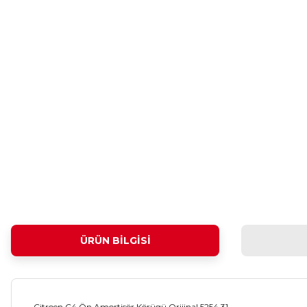
ÜRÜN BILGISI
Citroen C4 Ön Amortisör Körügü Orijinal 5254.31