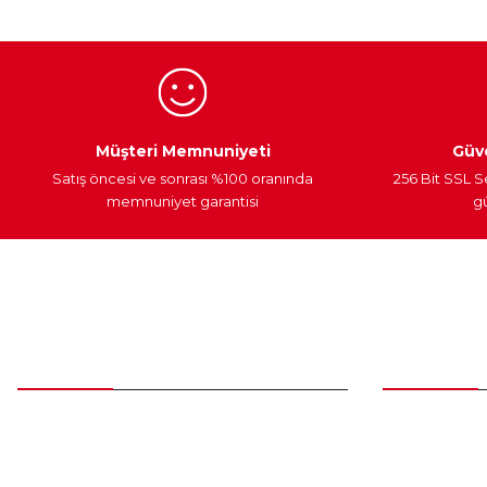
Ürün bilgilerinde hatalar bulunuyor.
Ürün fiyatı diğer sitelerden daha pahalı.
Bu ürüne benzer farklı alternatifler olmalı.
Egzoz Sistemi
Periyodik Bakım
Fren Diskleri
Müşteri Memnuniyeti
Güve
Satış öncesi ve sonrası %100 oranında
256 Bit SSL S
memnuniyet garantisi
gü
Müşteri Hizmetleri
Parça Gö
0 (312) 385 20 00
Yeni Üyelik
Üye Girişi