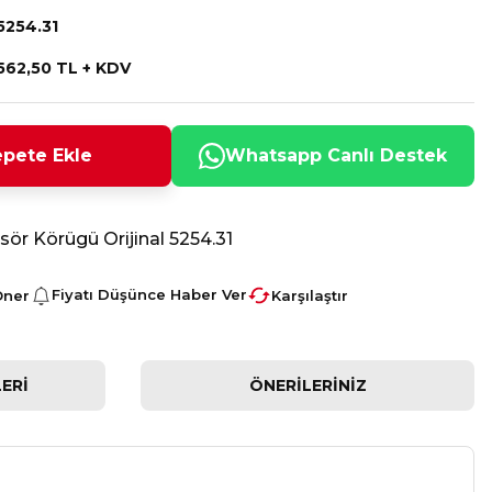
5254.31
562,50 TL + KDV
pete Ekle
Whatsapp Canlı Destek
ör Körügü Orijinal 5254.31
Fiyatı Düşünce Haber Ver
Öner
Karşılaştır
ERI
ÖNERILERINIZ