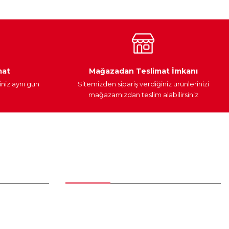
Araç Yağları
Yedek Parça
mat
Mağazadan Teslimat İmkanı
iniz aynı gün
Sitemizden sipariş verdiğiniz ürünlerinizi
mağazamızdan teslim alabilirsiniz
Alışveriş
Üyelik Sözleşmesi
Mesafeli Satış Sözleşmesi