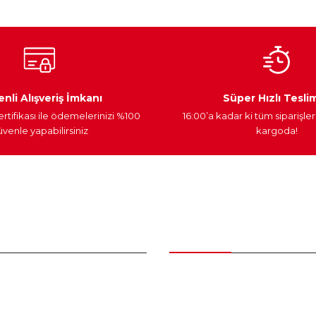
Ateşleme Sistemi
Elektronik Güç
Araç Farları
nli Alışveriş İmkanı
Süper Hızlı Tesli
ertifikası ile ödemelerinizi %100
16:00’a kadar ki tüm siparişler
venle yapabilirsiniz
kargoda!
Gönder
nder
Kategoriler
Bakım Setleri ve kombinler
Peugeot Yedek Parça