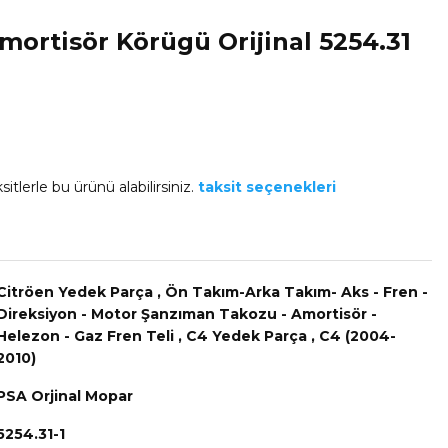
mortisör Körügü Orijinal 5254.31
itlerle bu ürünü alabilirsiniz.
taksit seçenekleri
Citröen Yedek Parça
,
Ön Takım-Arka Takım- Aks - Fren -
Direksiyon - Motor Şanzıman Takozu - Amortisör -
Helezon - Gaz Fren Teli
,
C4 Yedek Parça
,
C4 (2004-
2010)
PSA Orjinal Mopar
5254.31-1