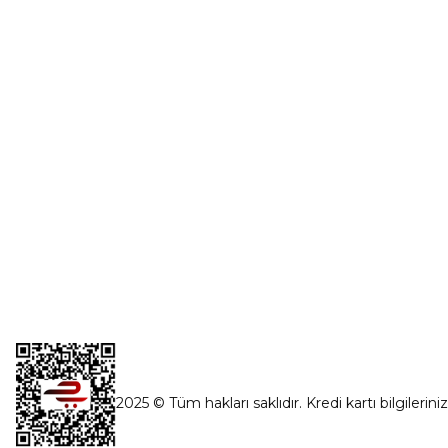
0554 560 06 06
Şifremi Unut
İnönü Mahallesi Başkent sanayi sitesi
1763.Sok No:8 Yenimahalle / Ankara
destek@parcagonder.com
İletişim Bilgilerimiz
2025 © Tüm hakları saklıdır. Kredi kartı bilgilerini