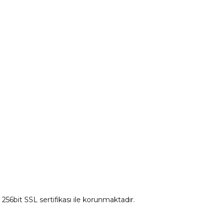
tum
Citroen Yedek Parça
Ds Yedek Parça
z 256bit SSL sertifikası ile korunmaktadır.