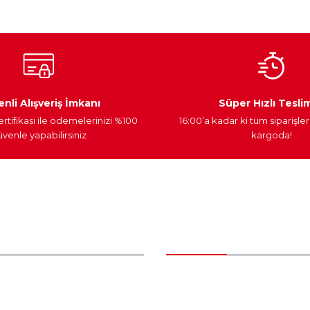
Ateşleme Sistemi
Elektronik Güç
Araç Farları
nli Alışveriş İmkanı
Süper Hızlı Tesli
ertifikası ile ödemelerinizi %100
16:00’a kadar ki tüm siparişler
venle yapabilirsiniz
kargoda!
Gönder
nder
Kategoriler
Bakım Setleri ve kombinler