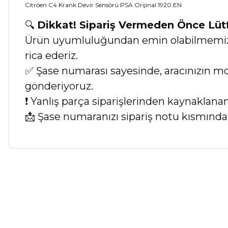
Citröen C4 Krank Devir Sensörü PSA Orijinal 1920.EN
🔍
Dikkat! Sipariş Vermeden Önce Lü
Ürün uyumluluğundan emin olabilmemiz iç
rica ederiz.
✅ Şase numarası sayesinde, aracınızın mod
gönderiyoruz.
❗ Yanlış parça siparişlerinden kaynaklan
📩 Şase numaranızı sipariş notu kısmında b
Bu ürünün fiyat bilgisi, resim, ürün açıklamalarında ve diğer ko
Görüş ve önerileriniz için teşekkür ederiz.
Ürün resmi kalitesiz, bozuk veya görüntülenemiyor.
Ürün açıklamasında eksik bilgiler bulunuyor.