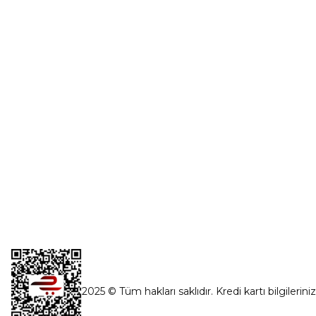
Üye Girişi
0554 560 06 06
Şifremi Unut
İnönü Mahallesi Başkent sanayi sitesi
1763.Sok No:8 Yenimahalle / Ankara
destek@parcagonder.com
İletişim Bilgilerimiz
2025 © Tüm hakları saklıdır. Kredi kartı bilgilerini