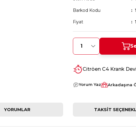
Barkod Kodu
Fiyat
Se
Citröen C4 Krank Devi
Yorum Yaz
Arkadaşına 
YORUMLAR
TAKSIT SEÇENEKL