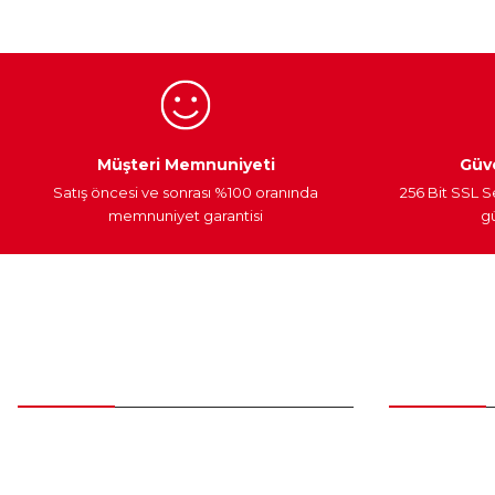
Ürün bilgilerinde hatalar bulunuyor.
Ürün fiyatı diğer sitelerden daha pahalı.
Bu ürüne benzer farklı alternatifler olmalı.
Egzoz Sistemi
Periyodik Bakım
Fren Diskleri
Müşteri Memnuniyeti
Güve
Satış öncesi ve sonrası %100 oranında
256 Bit SSL S
memnuniyet garantisi
gü
Müşteri Hizmetleri
Parça Gö
0 (312) 385 20 00
Yeni Üyelik