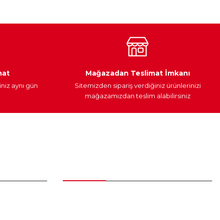
Araç Yağları
Yedek Parça
mat
Mağazadan Teslimat İmkanı
iniz aynı gün
Sitemizden sipariş verdiğiniz ürünlerinizi
mağazamızdan teslim alabilirsiniz
Alışveriş
Üyelik Sözleşmesi