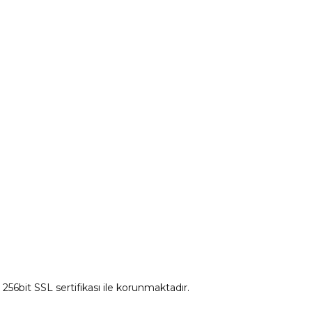
Peugeot Yedek Parça
tum
Citroen Yedek Parça
Ds Yedek Parça
z 256bit SSL sertifikası ile korunmaktadır.