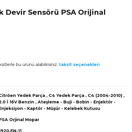
k Devir Sensörü PSA Orijinal
sitlerle bu ürünü alabilirsiniz.
taksit seçenekleri
Citröen Yedek Parça
,
C4 Yedek Parça
,
C4 (2004-2010)
,
2.0 İ 16V Benzin
,
Ateşleme - Buji - Bobin - Enjektör -
Enjeksiyon - Kaptör - Müşür - Kelebek Kutusu
PSA Orjinal Mopar
1920.EN-11