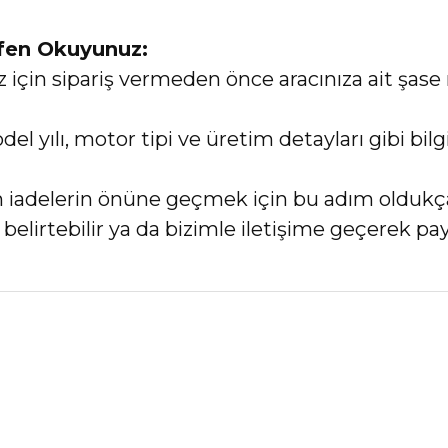
tfen Okuyunuz:
in sipariş vermeden önce aracınıza ait şase 
el yılı, motor tipi ve üretim detayları gibi bi
an iadelerin önüne geçmek için bu adım oldukç
elirtebilir ya da bizimle iletişime geçerek payl
nularda yetersiz gördüğünüz noktaları öneri formunu kullanarak tarafımız
Bu ürüne ilk yorumu siz yapın!
Yorum Yaz