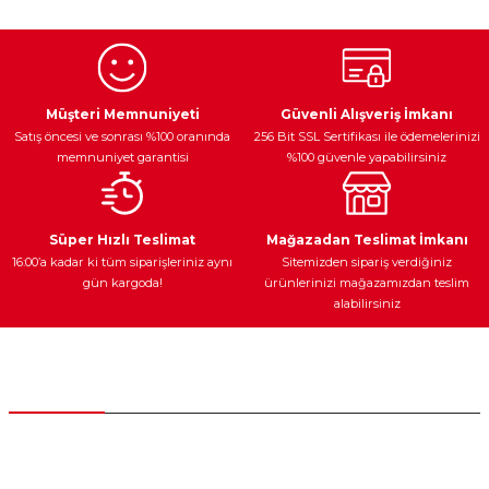
kullanarak tarafımıza iletebilirsiniz.
Görüş ve önerileriniz için teşekkür ederiz.
Ürün resmi kalitesiz, bozuk veya görüntülenemiyor.
Egzoz Sistemi
Periyodik Bakım
Fren Diskleri
Ürün açıklamasında eksik bilgiler bulunuyor.
Müşteri Memnuniyeti
Güvenli Alışveriş İmkanı
Satış öncesi ve sonrası %100 oranında
256 Bit SSL Sertifikası ile ödemelerinizi
Ürün bilgilerinde hatalar bulunuyor.
memnuniyet garantisi
%100 güvenle yapabilirsiniz
Ürün fiyatı diğer sitelerden daha pahalı.
Bu ürüne benzer farklı alternatifler olmalı.
Ateşleme Sistemi
Elektronik Güç
Araç Farları
Araç Yağları
Süper Hızlı Teslimat
Mağazadan Teslimat İmkanı
16:00’a kadar ki tüm siparişleriniz aynı
Sitemizden sipariş verdiğiniz
gün kargoda!
ürünlerinizi mağazamızdan teslim
alabilirsiniz
Gönder
Yedek Parça
Müşteri Hizmetleri
0 (312) 385 20 00
0554 560 06 06