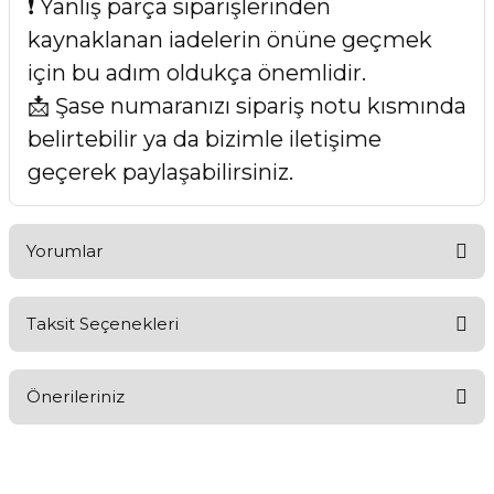
❗ Yanlış parça siparişlerinden
kaynaklanan iadelerin önüne geçmek
için bu adım oldukça önemlidir.
📩 Şase numaranızı sipariş notu kısmında
belirtebilir ya da bizimle iletişime
geçerek paylaşabilirsiniz.
Yorumlar
Taksit Seçenekleri
Bu ürüne ilk yorumu siz yapın!
Önerileriniz
Yorum Yaz
Bu ürünün fiyat bilgisi, resim, ürün açıklamalarında ve diğer
konularda yetersiz gördüğünüz noktaları öneri formunu