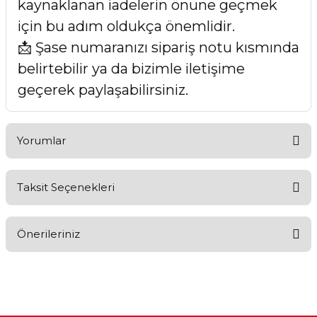
kaynaklanan iadelerin önüne geçmek
için bu adım oldukça önemlidir.
📩 Şase numaranızı sipariş notu kısmında
belirtebilir ya da bizimle iletişime
geçerek paylaşabilirsiniz.
Yorumlar
Taksit Seçenekleri
Bu ürüne ilk yorumu siz yapın!
Önerileriniz
Yorum Yaz
Bu ürünün fiyat bilgisi, resim, ürün açıklamalarında ve diğer
konularda yetersiz gördüğünüz noktaları öneri formunu
kullanarak tarafımıza iletebilirsiniz.
Görüş ve önerileriniz için teşekkür ederiz.