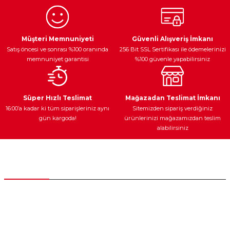
Ürün resmi kalitesiz, bozuk veya görüntülenemiyor.
Egzoz Sistemi
Periyodik Bakım
Fren Diskleri
Ürün açıklamasında eksik bilgiler bulunuyor.
Müşteri Memnuniyeti
Güvenli Alışveriş İmkanı
Satış öncesi ve sonrası %100 oranında
256 Bit SSL Sertifikası ile ödemelerinizi
Ürün bilgilerinde hatalar bulunuyor.
memnuniyet garantisi
%100 güvenle yapabilirsiniz
Ürün fiyatı diğer sitelerden daha pahalı.
Bu ürüne benzer farklı alternatifler olmalı.
Ateşleme Sistemi
Elektronik Güç
Araç Farları
Araç Yağları
Süper Hızlı Teslimat
Mağazadan Teslimat İmkanı
16:00’a kadar ki tüm siparişleriniz aynı
Sitemizden sipariş verdiğiniz
gün kargoda!
ürünlerinizi mağazamızdan teslim
alabilirsiniz
Gönder
Yedek Parça
Müşteri Hizmetleri
0 (312) 385 20 00
0554 560 06 06