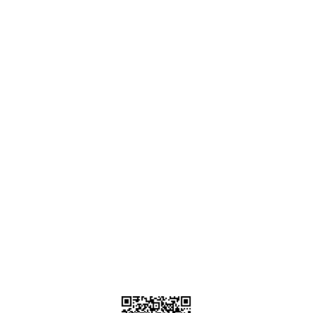
İnönü Mahallesi Başkent sanayi sitesi 1763.Sok No:8 Yenimahalle /
Ankara
destek@parcagonder.com
İletişim Bilgilerimiz
Parça Gönder
Kategoriler
Alışveriş