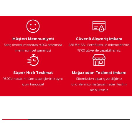
konularda yetersiz gördüğünüz noktaları öneri formunu
kullanarak tarafımıza iletebilirsiniz.
Görüş ve önerileriniz için teşekkür ederiz.
Ürün resmi kalitesiz, bozuk veya görüntülenemiyor.
Egzoz Sistemi
Periyodik Bakım
Fren Diskleri
Ürün açıklamasında eksik bilgiler bulunuyor.
Müşteri Memnuniyeti
Güvenli Alışveriş İmkanı
Satış öncesi ve sonrası %100 oranında
256 Bit SSL Sertifikası ile ödemelerinizi
Ürün bilgilerinde hatalar bulunuyor.
memnuniyet garantisi
%100 güvenle yapabilirsiniz
Ürün fiyatı diğer sitelerden daha pahalı.
Bu ürüne benzer farklı alternatifler olmalı.
Ateşleme Sistemi
Elektronik Güç
Araç Farları
Araç Yağları
Süper Hızlı Teslimat
Mağazadan Teslimat İmkanı
16:00’a kadar ki tüm siparişleriniz aynı
Sitemizden sipariş verdiğiniz
gün kargoda!
ürünlerinizi mağazamızdan teslim
alabilirsiniz
Gönder
Yedek Parça
Müşteri Hizmetleri
0 (312) 385 20 00