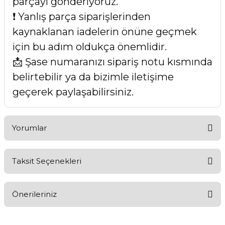
parçayı gönderiyoruz.
❗ Yanlış parça siparişlerinden
kaynaklanan iadelerin önüne geçmek
için bu adım oldukça önemlidir.
📩 Şase numaranızı sipariş notu kısmında
belirtebilir ya da bizimle iletişime
geçerek paylaşabilirsiniz.
Yorumlar
Taksit Seçenekleri
Bu ürüne ilk yorumu siz yapın!
Önerileriniz
Yorum Yaz
Bu ürünün fiyat bilgisi, resim, ürün açıklamalarında ve diğer