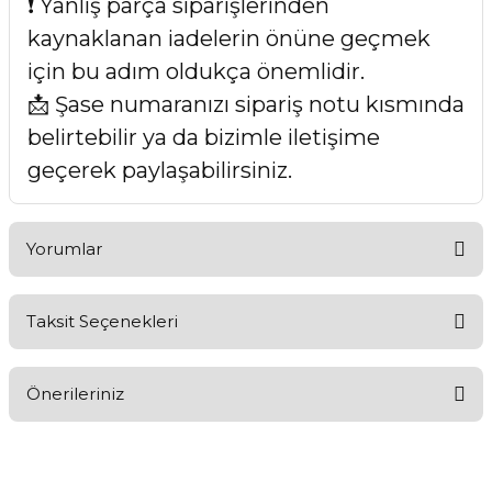
❗ Yanlış parça siparişlerinden
kaynaklanan iadelerin önüne geçmek
için bu adım oldukça önemlidir.
📩 Şase numaranızı sipariş notu kısmında
belirtebilir ya da bizimle iletişime
geçerek paylaşabilirsiniz.
Yorumlar
Taksit Seçenekleri
Bu ürüne ilk yorumu siz yapın!
Önerileriniz
Yorum Yaz
Bu ürünün fiyat bilgisi, resim, ürün açıklamalarında ve diğer
konularda yetersiz gördüğünüz noktaları öneri formunu