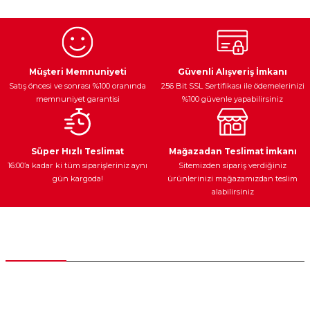
kullanarak tarafımıza iletebilirsiniz.
Görüş ve önerileriniz için teşekkür ederiz.
Ürün resmi kalitesiz, bozuk veya görüntülenemiyor.
Egzoz Sistemi
Periyodik Bakım
Fren Diskleri
Ürün açıklamasında eksik bilgiler bulunuyor.
Müşteri Memnuniyeti
Güvenli Alışveriş İmkanı
Satış öncesi ve sonrası %100 oranında
256 Bit SSL Sertifikası ile ödemelerinizi
Ürün bilgilerinde hatalar bulunuyor.
memnuniyet garantisi
%100 güvenle yapabilirsiniz
Ürün fiyatı diğer sitelerden daha pahalı.
Bu ürüne benzer farklı alternatifler olmalı.
Ateşleme Sistemi
Elektronik Güç
Araç Farları
Araç Yağları
Süper Hızlı Teslimat
Mağazadan Teslimat İmkanı
16:00’a kadar ki tüm siparişleriniz aynı
Sitemizden sipariş verdiğiniz
gün kargoda!
ürünlerinizi mağazamızdan teslim
alabilirsiniz
Gönder
Yedek Parça
Müşteri Hizmetleri
0 (312) 385 20 00
0554 560 06 06