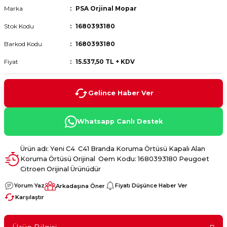
Marka
PSA Orjinal Mopar
 Fren Teli
 Fren Teli
elezon - Gaz Fren Teli
a Takım- Aks - Fren - Direksiyon
ıman Takozu - Amortisör -
Stok Kodu
1680393180
adyatör ve Kalorifer Hortumu -
 Fren Teli
adyatör ve Kalorifer Hortumu -
adyatör ve Kalorifer Hortumu -
Barkod Kodu
1680393180
Fiyat
15.537,50 TL + KDV
adyatör ve Kalorifer Hortumu -
briyaj - Volan - Vites Kolu+Teli
briyaj - Volan - Vites Kolu+Teli
briyaj - Volan - Vites Kolu+Teli
Gelince Haber Ver
ör - Turbo Borusu - Egr - Hava
briyaj - Volan - Vites Kolu+Teli
ör - Turbo Borusu - Egr - Hava
ör - Turbo Borusu - Egr - Hava
Borusu+Egzoz
Borusu+Egzoz
Borusu+Egzoz
Whatsapp Canlı Destek
ör - Turbo Borusu - Egr - Hava
 - Şamandıra - Yakıt Hortumu
Borusu+Egzoz
 - Şamandıra - Yakıt Hortumu
 - Şamandıra - Yakıt Hortumu
Ürün adı: Yeni C4 C41 Branda Koruma Örtüsü Kapalı Alan
Koruma Örtüsü Orijinal Oem Kodu: 1680393180 Peugoet
 - Şamandıra - Yakıt Hortumu
Citroen Orijinal Ürünüdür
Yorum Yaz
Fiyatı Düşünce Haber Ver
Arkadaşına Öner
Karşılaştır