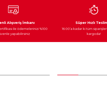
Ateşleme Sistemi
Elektronik Güç
Araç Farları
nli Alışveriş İmkanı
Süper Hızlı Tesli
ertifikası ile ödemelerinizi %100
16:00’a kadar ki tüm siparişler
venle yapabilirsiniz
kargoda!
Gönder
nder
Kategoriler
Bakım Setleri ve kombinler
Peugeot Yedek Parça
tum
Citroen Yedek Parça