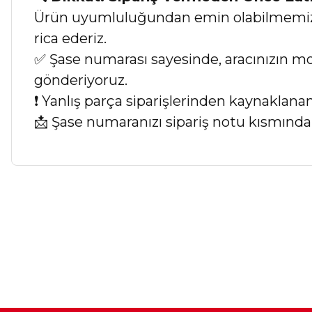
Ürün uyumluluğundan emin olabilmemiz iç
rica ederiz.
✅ Şase numarası sayesinde, aracınızın mod
gönderiyoruz.
❗ Yanlış parça siparişlerinden kaynaklan
📩 Şase numaranızı sipariş notu kısmında b
Bu ürünün fiyat bilgisi, resim, ürün açıklamalarında ve diğer ko
Görüş ve önerileriniz için teşekkür ederiz.
Ürün resmi kalitesiz, bozuk veya görüntülenemiyor.
Ürün açıklamasında eksik bilgiler bulunuyor.
Ürün bilgilerinde hatalar bulunuyor.
Ürün fiyatı diğer sitelerden daha pahalı.