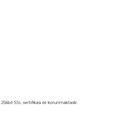
Ds Yedek Parça
z 256bit SSL sertifikası ile korunmaktadır.