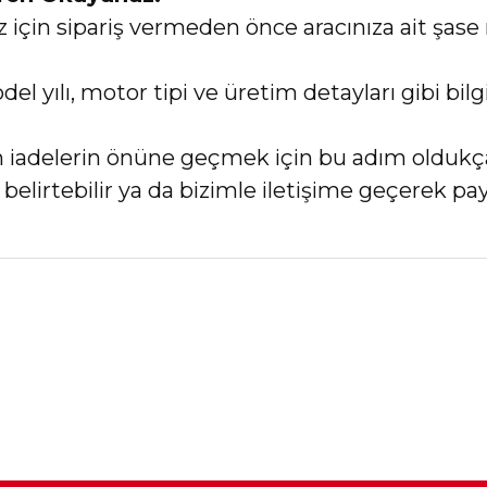
in sipariş vermeden önce aracınıza ait şase 
el yılı, motor tipi ve üretim detayları gibi bi
an iadelerin önüne geçmek için bu adım oldukç
elirtebilir ya da bizimle iletişime geçerek payl
nularda yetersiz gördüğünüz noktaları öneri formunu kullanarak tarafımız
Bu ürüne ilk yorumu siz yapın!
Yorum Yaz