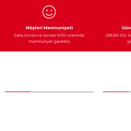
Bu ürüne benzer farklı alternatifler olmalı.
Egzoz Sistemi
Periyodik Bakım
Fren Diskleri
Müşteri Memnuniyeti
Güve
Satış öncesi ve sonrası %100 oranında
256 Bit SSL S
memnuniyet garantisi
gü
Müşteri Hizmetleri
Parça Gö
0 (312) 385 20 00
Yeni Üyelik
Üye Girişi
0554 560 06 06
Şifremi Unut