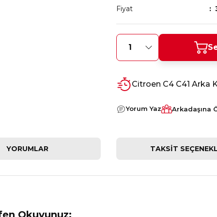
Fiyat
Se
Citroen C4 C41 Arka 
Yorum Yaz
Arkadaşına 
YORUMLAR
TAKSIT SEÇENEKL
tfen Okuyunuz: