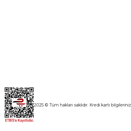
İnönü Mahallesi Başkent sanayi sitesi
1763.Sok No:8 Yenimahalle / Ankara
destek@parcagonder.com
İletişim Bilgilerimiz
2025 © Tüm hakları saklıdır. Kredi kartı bilgilerini