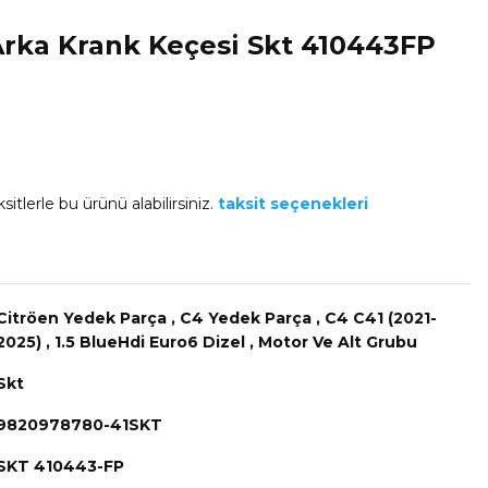
Arka Krank Keçesi Skt 410443FP
sitlerle bu ürünü alabilirsiniz.
taksit seçenekleri
Citröen Yedek Parça
,
C4 Yedek Parça
,
C4 C41 (2021-
2025)
,
1.5 BlueHdi Euro6 Dizel
,
Motor Ve Alt Grubu
Skt
9820978780-41SKT
SKT 410443-FP