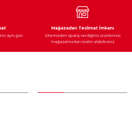
Araç Yağları
Yedek Parça
mat
Mağazadan Teslimat İmkanı
iniz aynı gün
Sitemizden sipariş verdiğiniz ürünlerinizi
mağazamızdan teslim alabilirsiniz
Alışveriş
Üyelik Sözleşmesi
Mesafeli Satış Sözleşmesi
Gizlilik ve Güvenlik