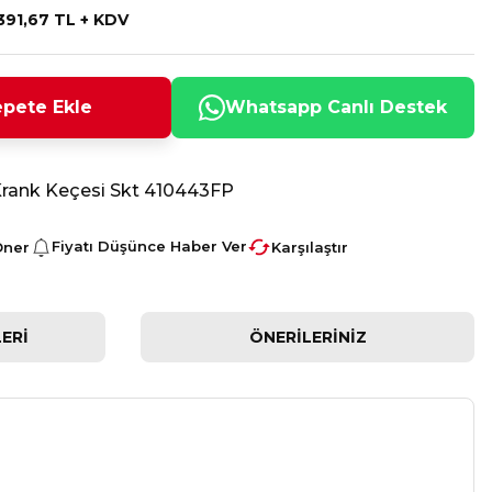
391,67 TL + KDV
pete Ekle
Whatsapp Canlı Destek
Krank Keçesi Skt 410443FP
Fiyatı Düşünce Haber Ver
Öner
Karşılaştır
ERI
ÖNERILERINIZ