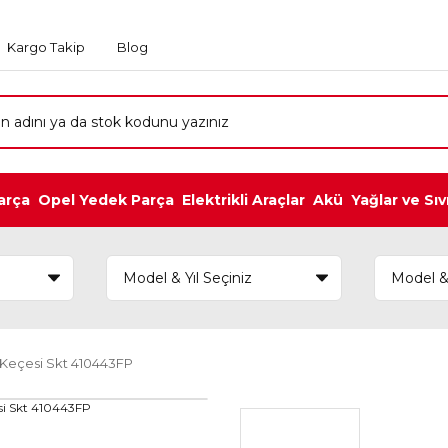
Kargo Takip
Blog
arça
Opel Yedek Parça
Elektrikli Araçlar
Akü
Yağlar ve Sıv
 Keçesi Skt 410443FP