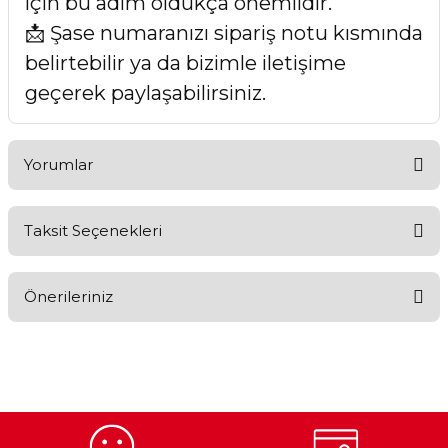
için bu adım oldukça önemlidir.
📩 Şase numaranızı sipariş notu kısmında
belirtebilir ya da bizimle iletişime
geçerek paylaşabilirsiniz.
Yorumlar
Taksit Seçenekleri
Bu ürüne ilk yorumu siz yapın!
Önerileriniz
Yorum Yaz
Bu ürünün fiyat bilgisi, resim, ürün açıklamalarında ve diğer
konularda yetersiz gördüğünüz noktaları öneri formunu
kullanarak tarafımıza iletebilirsiniz.
Görüş ve önerileriniz için teşekkür ederiz.