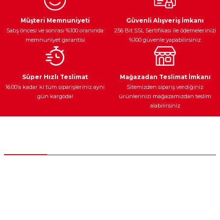
Ürün resmi kalitesiz, bozuk veya görüntülenemiyor.
Egzoz Sistemi
Periyodik Bakım
Fren Diskleri
Ürün açıklamasında eksik bilgiler bulunuyor.
Müşteri Memnuniyeti
Güvenli Alışveriş İmkanı
Satış öncesi ve sonrası %100 oranında
256 Bit SSL Sertifikası ile ödemelerinizi
Ürün bilgilerinde hatalar bulunuyor.
memnuniyet garantisi
%100 güvenle yapabilirsiniz
Ürün fiyatı diğer sitelerden daha pahalı.
Bu ürüne benzer farklı alternatifler olmalı.
Ateşleme Sistemi
Elektronik Güç
Araç Farları
Araç Yağları
Süper Hızlı Teslimat
Mağazadan Teslimat İmkanı
16:00’a kadar ki tüm siparişleriniz aynı
Sitemizden sipariş verdiğiniz
gün kargoda!
ürünlerinizi mağazamızdan teslim
alabilirsiniz
Gönder
Yedek Parça
Müşteri Hizmetleri
0 (312) 385 20 00
0554 560 06 06
İnönü Mahallesi Başkent sanayi sitesi 1763.Sok No:8 Yenimahalle /
Ankara