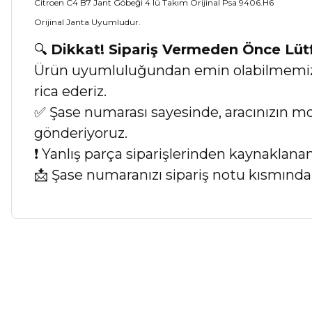
Citroen C4 B7 Jant Göbeği 4 lü Takım Orijinal Psa 9406.H6
Orijinal Janta Uyumludur.
🔍
Dikkat! Sipariş Vermeden Önce Lü
Ürün uyumluluğundan emin olabilmemiz iç
rica ederiz.
✅ Şase numarası sayesinde, aracınızın mod
gönderiyoruz.
❗ Yanlış parça siparişlerinden kaynaklan
📩 Şase numaranızı sipariş notu kısmında b
Bu ürünün fiyat bilgisi, resim, ürün açıklamalarında ve diğer ko
Görüş ve önerileriniz için teşekkür ederiz.
Ürün resmi kalitesiz, bozuk veya görüntülenemiyor.