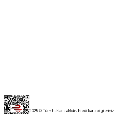
Üye Girişi
0554 560 06 06
Şifremi Unut
İnönü Mahallesi Başkent sanayi sitesi
1763.Sok No:8 Yenimahalle / Ankara
destek@parcagonder.com
İletişim Bilgilerimiz
2025 © Tüm hakları saklıdır. Kredi kartı bilgilerini