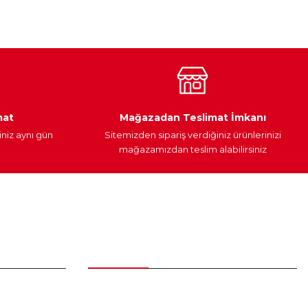
Araç Yağları
Yedek Parça
mat
Mağazadan Teslimat İmkanı
iniz aynı gün
Sitemizden sipariş verdiğiniz ürünlerinizi
mağazamızdan teslim alabilirsiniz
Alışveriş
Üyelik Sözleşmesi