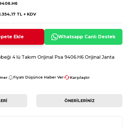
9406.H6
1.354,17 TL + KDV
pete Ekle
Whatsapp Canlı Destek
beği 4 lü Takım Orijinal Psa 9406.H6 Orijinal Janta
Fiyatı Düşünce Haber Ver
Öner
Karşılaştır
ERI
ÖNERILERINIZ