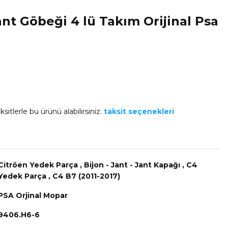
ant Göbeği 4 lü Takım Orijinal Psa
sitlerle bu ürünü alabilirsiniz.
taksit seçenekleri
Citröen Yedek Parça
,
Bijon - Jant - Jant Kapağı
,
C4
Yedek Parça
,
C4 B7 (2011-2017)
PSA Orjinal Mopar
9406.H6-6