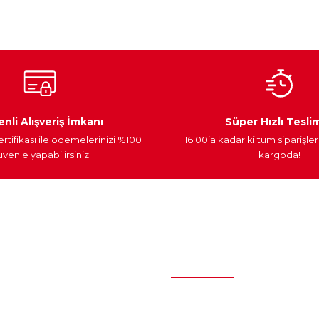
Yorum Yaz
Ateşleme Sistemi
Elektronik Güç
Araç Farları
nli Alışveriş İmkanı
Süper Hızlı Tesli
ertifikası ile ödemelerinizi %100
16:00’a kadar ki tüm siparişler
venle yapabilirsiniz
kargoda!
Gönder
nder
Kategoriler
Bakım Setleri ve kombinler