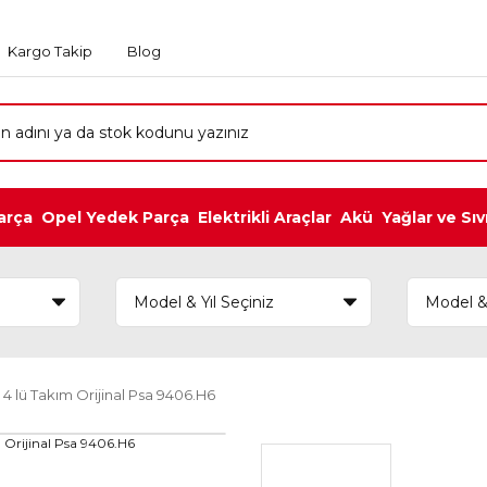
Kargo Takip
Blog
arça
Opel Yedek Parça
Elektrikli Araçlar
Akü
Yağlar ve Sıv
4 lü Takım Orijinal Psa 9406.H6