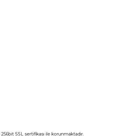
Peugeot Yedek Parça
tum
Citroen Yedek Parça
Ds Yedek Parça
z 256bit SSL sertifikası ile korunmaktadır.