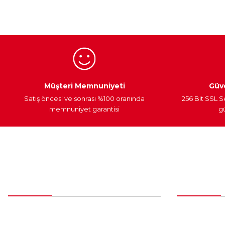
Ürün açıklamasında eksik bilgiler bulunuyor.
Ürün bilgilerinde hatalar bulunuyor.
Ürün fiyatı diğer sitelerden daha pahalı.
Bu ürüne benzer farklı alternatifler olmalı.
Egzoz Sistemi
Periyodik Bakım
Fren Diskleri
Müşteri Memnuniyeti
Güve
Satış öncesi ve sonrası %100 oranında
256 Bit SSL S
memnuniyet garantisi
gü
Müşteri Hizmetleri
Parça Gö
0 (312) 385 20 00
Yeni Üyelik