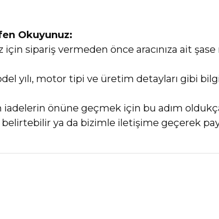
tfen Okuyunuz:
in sipariş vermeden önce aracınıza ait şase 
el yılı, motor tipi ve üretim detayları gibi bi
an iadelerin önüne geçmek için bu adım oldukç
elirtebilir ya da bizimle iletişime geçerek payl
nularda yetersiz gördüğünüz noktaları öneri formunu kullanarak tarafımız
Bu ürüne ilk yorumu siz yapın!