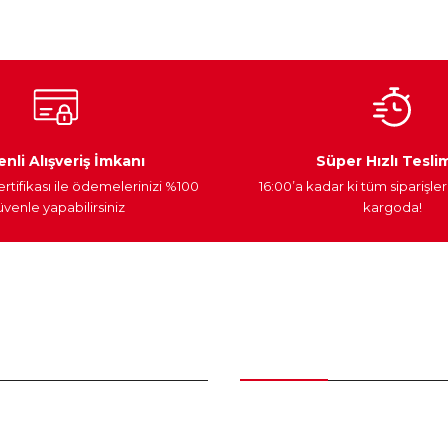
Ateşleme Sistemi
Elektronik Güç
Araç Farları
nli Alışveriş İmkanı
Süper Hızlı Tesli
ertifikası ile ödemelerinizi %100
16:00’a kadar ki tüm siparişler
venle yapabilirsiniz
kargoda!
Gönder
nder
Kategoriler
Bakım Setleri ve kombinler