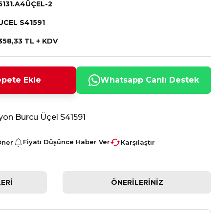
5131.A4ÜÇEL-2
UCEL S41591
358,33 TL + KDV
pete Ekle
Whatsapp Canlı Destek
yon Burcu Üçel S41591
Fiyatı Düşünce Haber Ver
Öner
Karşılaştır
ERI
ÖNERILERINIZ