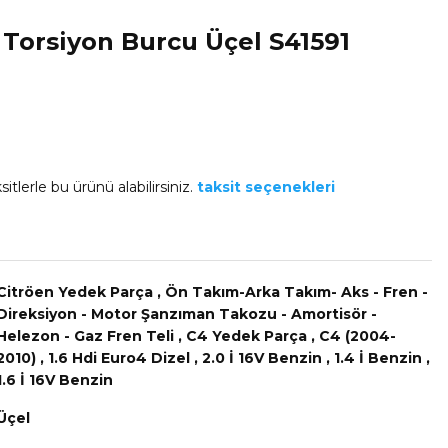
 Torsiyon Burcu Üçel S41591
itlerle bu ürünü alabilirsiniz.
taksit seçenekleri
Citröen Yedek Parça
,
Ön Takım-Arka Takım- Aks - Fren -
Direksiyon - Motor Şanzıman Takozu - Amortisör -
Helezon - Gaz Fren Teli
,
C4 Yedek Parça
,
C4 (2004-
2010)
,
1.6 Hdi Euro4 Dizel
,
2.0 İ 16V Benzin
,
1.4 İ Benzin
,
1.6 İ 16V Benzin
Üçel