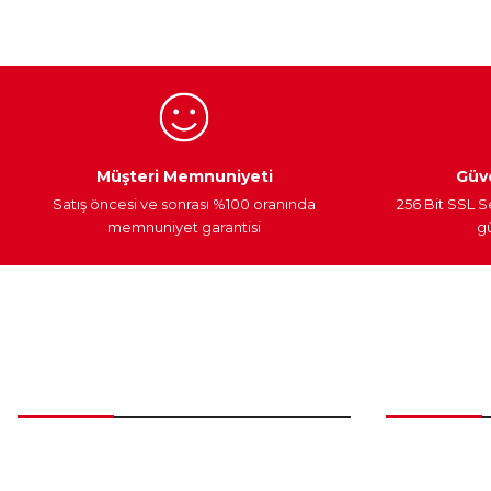
Ürün bilgilerinde hatalar bulunuyor.
Ürün fiyatı diğer sitelerden daha pahalı.
Bu ürüne benzer farklı alternatifler olmalı.
Egzoz Sistemi
Periyodik Bakım
Fren Diskleri
Müşteri Memnuniyeti
Güve
Satış öncesi ve sonrası %100 oranında
256 Bit SSL S
memnuniyet garantisi
gü
Müşteri Hizmetleri
Parça Gö
0 (312) 385 20 00
Yeni Üyelik