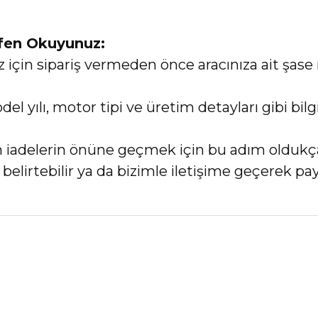
tfen Okuyunuz:
in sipariş vermeden önce aracınıza ait şase 
el yılı, motor tipi ve üretim detayları gibi bi
an iadelerin önüne geçmek için bu adım oldukç
elirtebilir ya da bizimle iletişime geçerek payl
nularda yetersiz gördüğünüz noktaları öneri formunu kullanarak tarafımız
Bu ürüne ilk yorumu siz yapın!
Yorum Yaz