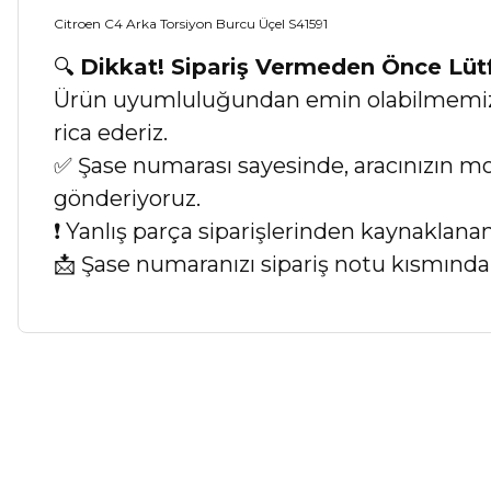
Citroen C4 Arka Torsiyon Burcu Üçel S41591
🔍
Dikkat! Sipariş Vermeden Önce Lü
Ürün uyumluluğundan emin olabilmemiz iç
rica ederiz.
✅ Şase numarası sayesinde, aracınızın mod
gönderiyoruz.
❗ Yanlış parça siparişlerinden kaynaklan
📩 Şase numaranızı sipariş notu kısmında b
Bu ürünün fiyat bilgisi, resim, ürün açıklamalarında ve diğer ko
Görüş ve önerileriniz için teşekkür ederiz.
Ürün resmi kalitesiz, bozuk veya görüntülenemiyor.
Ürün açıklamasında eksik bilgiler bulunuyor.