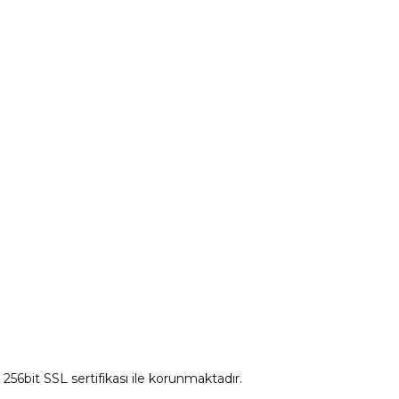
Peugeot Yedek Parça
tum
Citroen Yedek Parça
Ds Yedek Parça
z 256bit SSL sertifikası ile korunmaktadır.