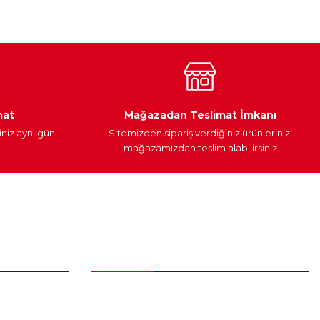
Araç Yağları
Yedek Parça
mat
Mağazadan Teslimat İmkanı
iniz aynı gün
Sitemizden sipariş verdiğiniz ürünlerinizi
mağazamızdan teslim alabilirsiniz
Alışveriş
Üyelik Sözleşmesi