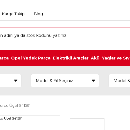
Kargo Takip
Blog
arça
Opel Yedek Parça
Elektrikli Araçlar
Akü
Yağlar ve Sıv
urcu Üçel S41591