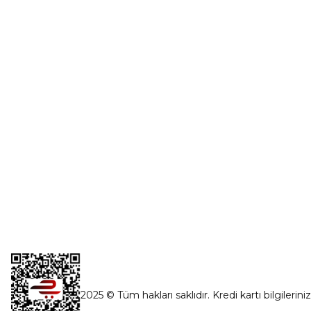
Üye Girişi
0554 560 06 06
Şifremi Unut
İnönü Mahallesi Başkent sanayi sitesi
1763.Sok No:8 Yenimahalle / Ankara
destek@parcagonder.com
İletişim Bilgilerimiz
2025 © Tüm hakları saklıdır. Kredi kartı bilgilerini