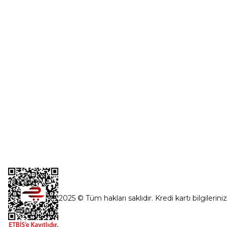
Şifremi Unut
İnönü Mahallesi Başkent sanayi sitesi
1763.Sok No:8 Yenimahalle / Ankara
destek@parcagonder.com
İletişim Bilgilerimiz
2025 © Tüm hakları saklıdır. Kredi kartı bilgilerini