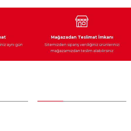
Araç Yağları
Yedek Parça
mat
Mağazadan Teslimat İmkanı
iniz aynı gün
Sitemizden sipariş verdiğiniz ürünlerinizi
mağazamızdan teslim alabilirsiniz
Alışveriş
Üyelik Sözleşmesi
Mesafeli Satış Sözleşmesi