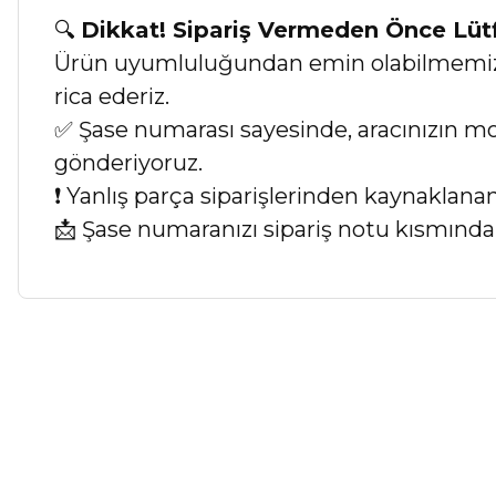
🔍
Dikkat! Sipariş Vermeden Önce Lü
Ürün uyumluluğundan emin olabilmemiz iç
rica ederiz.
✅ Şase numarası sayesinde, aracınızın mod
gönderiyoruz.
❗ Yanlış parça siparişlerinden kaynaklan
📩 Şase numaranızı sipariş notu kısmında b
Bu ürünün fiyat bilgisi, resim, ürün açıklamalarında ve diğer ko
Görüş ve önerileriniz için teşekkür ederiz.
Ürün resmi kalitesiz, bozuk veya görüntülenemiyor.
Ürün açıklamasında eksik bilgiler bulunuyor.
Ürün bilgilerinde hatalar bulunuyor.