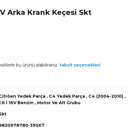
6V Arka Krank Keçesi Skt
sitlerle bu ürünü alabilirsiniz.
taksit seçenekleri
Citröen Yedek Parça
,
C4 Yedek Parça
,
C4 (2004-2010)
,
1.6 İ 16V Benzin
,
Motor Ve Alt Grubu
Skt
9820978780-39SKT