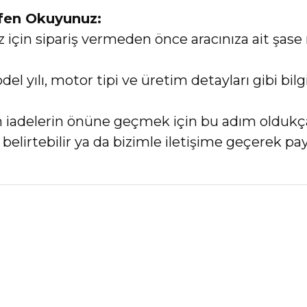
tfen Okuyunuz:
in sipariş vermeden önce aracınıza ait şase 
el yılı, motor tipi ve üretim detayları gibi bi
an iadelerin önüne geçmek için bu adım oldukç
elirtebilir ya da bizimle iletişime geçerek payl
nularda yetersiz gördüğünüz noktaları öneri formunu kullanarak tarafımız
Bu ürüne ilk yorumu siz yapın!
Yorum Yaz