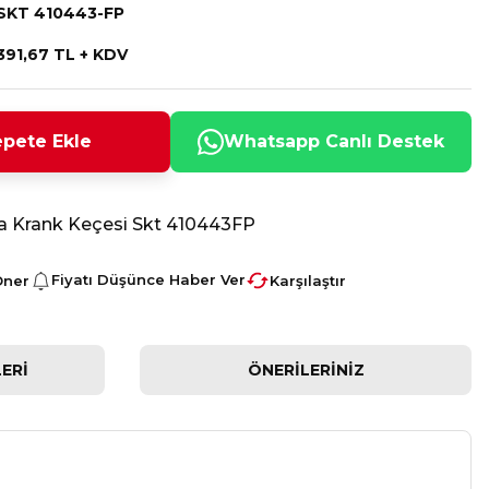
SKT 410443-FP
391,67 TL + KDV
pete Ekle
Whatsapp Canlı Destek
ka Krank Keçesi Skt 410443FP
Fiyatı Düşünce Haber Ver
Öner
Karşılaştır
ERI
ÖNERILERINIZ