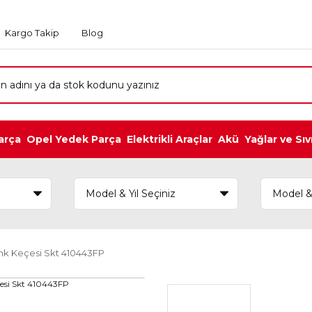
Kargo Takip
Blog
arça
Opel Yedek Parça
Elektrikli Araçlar
Akü
Yağlar ve Sıv
ank Keçesi Skt 410443FP