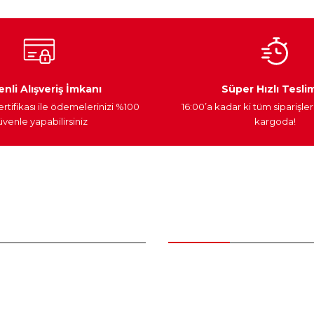
Ateşleme Sistemi
Elektronik Güç
Araç Farları
nli Alışveriş İmkanı
Süper Hızlı Tesli
ertifikası ile ödemelerinizi %100
16:00’a kadar ki tüm siparişler
venle yapabilirsiniz
kargoda!
Gönder
nder
Kategoriler
Bakım Setleri ve kombinler
Peugeot Yedek Parça