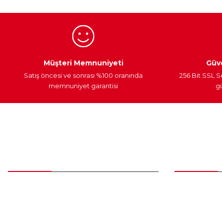
Ürün fiyatı diğer sitelerden daha pahalı.
Bu ürüne benzer farklı alternatifler olmalı.
Egzoz Sistemi
Periyodik Bakım
Fren Diskleri
Müşteri Memnuniyeti
Güve
Satış öncesi ve sonrası %100 oranında
256 Bit SSL S
memnuniyet garantisi
gü
Müşteri Hizmetleri
Parça Gö
0 (312) 385 20 00
Yeni Üyelik
Üye Girişi
0554 560 06 06