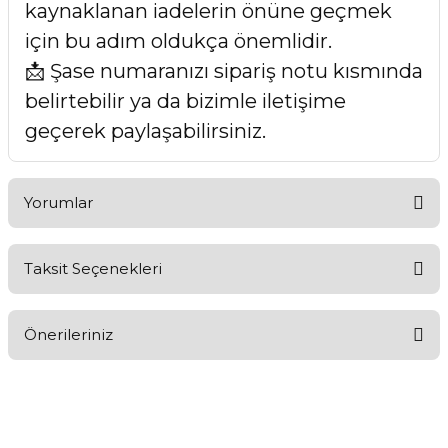
kaynaklanan iadelerin önüne geçmek
için bu adım oldukça önemlidir.
📩 Şase numaranızı sipariş notu kısmında
belirtebilir ya da bizimle iletişime
geçerek paylaşabilirsiniz.
Yorumlar
Taksit Seçenekleri
Bu ürüne ilk yorumu siz yapın!
Önerileriniz
Yorum Yaz
Bu ürünün fiyat bilgisi, resim, ürün açıklamalarında ve diğer
konularda yetersiz gördüğünüz noktaları öneri formunu
kullanarak tarafımıza iletebilirsiniz.
Görüş ve önerileriniz için teşekkür ederiz.