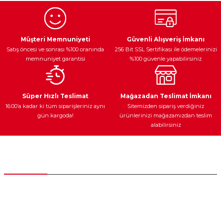
Ürün resmi kalitesiz, bozuk veya görüntülenemiyor.
Egzoz Sistemi
Periyodik Bakım
Fren Diskleri
Ürün açıklamasında eksik bilgiler bulunuyor.
Müşteri Memnuniyeti
Güvenli Alışveriş İmkanı
Satış öncesi ve sonrası %100 oranında
256 Bit SSL Sertifikası ile ödemelerinizi
Ürün bilgilerinde hatalar bulunuyor.
memnuniyet garantisi
%100 güvenle yapabilirsiniz
Ürün fiyatı diğer sitelerden daha pahalı.
Bu ürüne benzer farklı alternatifler olmalı.
Ateşleme Sistemi
Elektronik Güç
Araç Farları
Araç Yağları
Süper Hızlı Teslimat
Mağazadan Teslimat İmkanı
16:00’a kadar ki tüm siparişleriniz aynı
Sitemizden sipariş verdiğiniz
gün kargoda!
ürünlerinizi mağazamızdan teslim
alabilirsiniz
Gönder
Yedek Parça
Müşteri Hizmetleri
0 (312) 385 20 00
0554 560 06 06