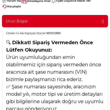
Yorum Yaz
Fiyatı Düşünce Haber Ver
Arkadaşına Öner
Karşılaştır
Ürün Bilgisi
Citroen C4 Aks Kopilyası Orijinal 9809009880
🔍
Dikkat! Sipariş Vermeden Önce
Lütfen Okuyunuz:
Ürün uyumluluğundan emin
olabilmemiz için sipariş vermeden önce
aracınıza ait şase numarasını (VIN)
bizimle paylaşmanızı rica ederiz.
✅ Şase numarası sayesinde, aracınızın
model yılı, motor tipi ve üretim detayları
gibi bilgilerine ulaşarak doğru ve uyumlu
parçayı gönderiyoruz.