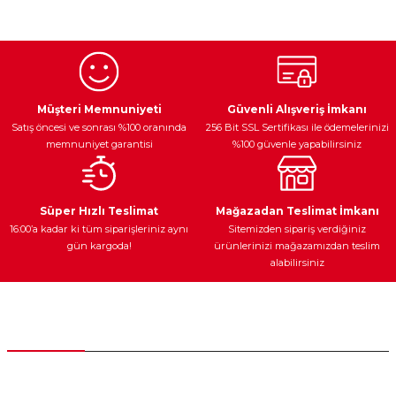
konularda yetersiz gördüğünüz noktaları öneri formunu
kullanarak tarafımıza iletebilirsiniz.
Görüş ve önerileriniz için teşekkür ederiz.
Ürün resmi kalitesiz, bozuk veya görüntülenemiyor.
Egzoz Sistemi
Periyodik Bakım
Fren Diskleri
Ürün açıklamasında eksik bilgiler bulunuyor.
Müşteri Memnuniyeti
Güvenli Alışveriş İmkanı
Satış öncesi ve sonrası %100 oranında
256 Bit SSL Sertifikası ile ödemelerinizi
Ürün bilgilerinde hatalar bulunuyor.
memnuniyet garantisi
%100 güvenle yapabilirsiniz
Ürün fiyatı diğer sitelerden daha pahalı.
Bu ürüne benzer farklı alternatifler olmalı.
Ateşleme Sistemi
Elektronik Güç
Araç Farları
Araç Yağları
Süper Hızlı Teslimat
Mağazadan Teslimat İmkanı
16:00’a kadar ki tüm siparişleriniz aynı
Sitemizden sipariş verdiğiniz
gün kargoda!
ürünlerinizi mağazamızdan teslim
alabilirsiniz
Gönder
Yedek Parça
Müşteri Hizmetleri
0 (312) 385 20 00