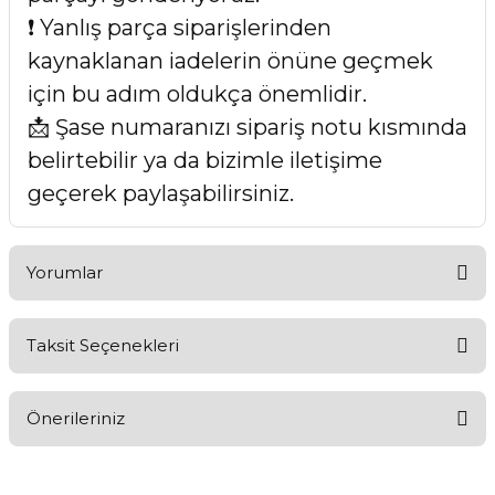
❗ Yanlış parça siparişlerinden
kaynaklanan iadelerin önüne geçmek
için bu adım oldukça önemlidir.
📩 Şase numaranızı sipariş notu kısmında
belirtebilir ya da bizimle iletişime
geçerek paylaşabilirsiniz.
Yorumlar
Taksit Seçenekleri
Bu ürüne ilk yorumu siz yapın!
Önerileriniz
Yorum Yaz
Bu ürünün fiyat bilgisi, resim, ürün açıklamalarında ve diğer