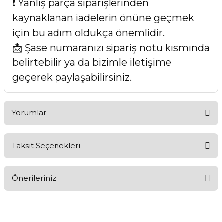
❗ Yanlış parça siparişlerinden
kaynaklanan iadelerin önüne geçmek
için bu adım oldukça önemlidir.
📩 Şase numaranızı sipariş notu kısmında
belirtebilir ya da bizimle iletişime
geçerek paylaşabilirsiniz.
Yorumlar
Taksit Seçenekleri
Bu ürüne ilk yorumu siz yapın!
Önerileriniz
Yorum Yaz
Bu ürünün fiyat bilgisi, resim, ürün açıklamalarında ve diğer
konularda yetersiz gördüğünüz noktaları öneri formunu