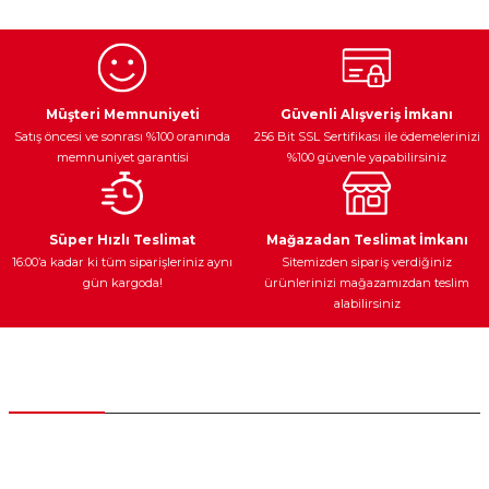
kullanarak tarafımıza iletebilirsiniz.
Görüş ve önerileriniz için teşekkür ederiz.
Ürün resmi kalitesiz, bozuk veya görüntülenemiyor.
Egzoz Sistemi
Periyodik Bakım
Fren Diskleri
Ürün açıklamasında eksik bilgiler bulunuyor.
Müşteri Memnuniyeti
Güvenli Alışveriş İmkanı
Satış öncesi ve sonrası %100 oranında
256 Bit SSL Sertifikası ile ödemelerinizi
Ürün bilgilerinde hatalar bulunuyor.
memnuniyet garantisi
%100 güvenle yapabilirsiniz
Ürün fiyatı diğer sitelerden daha pahalı.
Bu ürüne benzer farklı alternatifler olmalı.
Ateşleme Sistemi
Elektronik Güç
Araç Farları
Araç Yağları
Süper Hızlı Teslimat
Mağazadan Teslimat İmkanı
16:00’a kadar ki tüm siparişleriniz aynı
Sitemizden sipariş verdiğiniz
gün kargoda!
ürünlerinizi mağazamızdan teslim
alabilirsiniz
Gönder
Yedek Parça
Müşteri Hizmetleri
0 (312) 385 20 00
0554 560 06 06