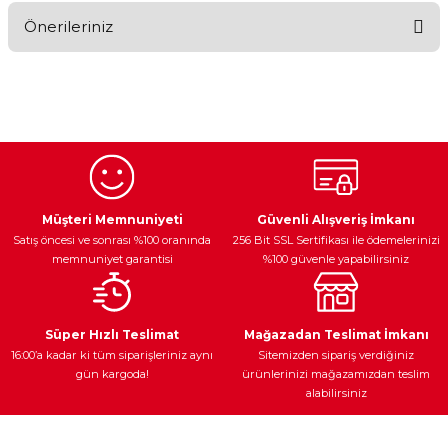
Önerileriniz
Yorum Yaz
Bu ürünün fiyat bilgisi, resim, ürün açıklamalarında ve diğer
konularda yetersiz gördüğünüz noktaları öneri formunu
kullanarak tarafımıza iletebilirsiniz.
Görüş ve önerileriniz için teşekkür ederiz.
Ürün resmi kalitesiz, bozuk veya görüntülenemiyor.
Egzoz Sistemi
Periyodik Bakım
Fren Diskleri
Ürün açıklamasında eksik bilgiler bulunuyor.
Müşteri Memnuniyeti
Güvenli Alışveriş İmkanı
Satış öncesi ve sonrası %100 oranında
256 Bit SSL Sertifikası ile ödemelerinizi
Ürün bilgilerinde hatalar bulunuyor.
memnuniyet garantisi
%100 güvenle yapabilirsiniz
Ürün fiyatı diğer sitelerden daha pahalı.
Bu ürüne benzer farklı alternatifler olmalı.
Ateşleme Sistemi
Elektronik Güç
Araç Farları
Araç Yağları
Süper Hızlı Teslimat
Mağazadan Teslimat İmkanı
16:00’a kadar ki tüm siparişleriniz aynı
Sitemizden sipariş verdiğiniz
gün kargoda!
ürünlerinizi mağazamızdan teslim
alabilirsiniz
Gönder
Yedek Parça