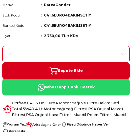
Marka
ParcaGonder
 Fren Teli
 Fren Teli
elezon - Gaz Fren Teli
a Takım- Aks - Fren - Direksiyon
ıman Takozu - Amortisör -
Stok Kodu
C41.6EURO4BAKIMSETİY
adyatör ve Kalorifer Hortumu -
 Fren Teli
adyatör ve Kalorifer Hortumu -
adyatör ve Kalorifer Hortumu -
Barkod Kodu
C41.6EURO4BAKIMSETİY
Fiyat
2.750,00 TL + KDV
adyatör ve Kalorifer Hortumu -
briyaj - Volan - Vites Kolu+Teli
briyaj - Volan - Vites Kolu+Teli
briyaj - Volan - Vites Kolu+Teli
ör - Turbo Borusu - Egr - Hava
briyaj - Volan - Vites Kolu+Teli
ör - Turbo Borusu - Egr - Hava
ör - Turbo Borusu - Egr - Hava
Borusu+Egzoz
Borusu+Egzoz
Borusu+Egzoz
Sepete Ekle
ör - Turbo Borusu - Egr - Hava
 - Şamandıra - Yakıt Hortumu
Borusu+Egzoz
 - Şamandıra - Yakıt Hortumu
 - Şamandıra - Yakıt Hortumu
Whatsapp Canlı Destek
 - Şamandıra - Yakıt Hortumu
Citröen C4 1.6 Hdi Euro4 Motor Yağı Ve Filtre Bakım Seti
Total 5W40 4 Lt Motor Yağı Yağ Filtresi PSA Orijinal Mazot
Filtresi PSA Orijinal Hava Filtresi Muadil Polen Filtresi Muadil
Yorum Yaz
Fiyatı Düşünce Haber Ver
Arkadaşına Öner
Karşılaştır