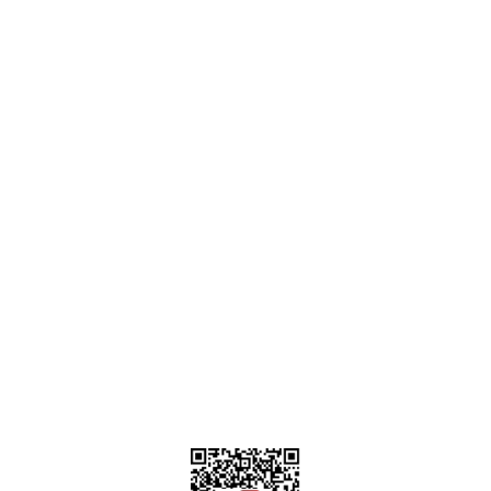
Ankara
destek@parcagonder.com
İletişim Bilgilerimiz
Parça Gönder
Kategoriler
Alışveriş