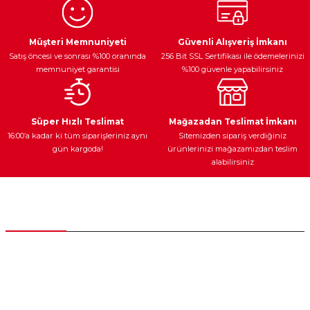
Ürün resmi kalitesiz, bozuk veya görüntülenemiyor.
Egzoz Sistemi
Periyodik Bakım
Fren Diskleri
Ürün açıklamasında eksik bilgiler bulunuyor.
Müşteri Memnuniyeti
Güvenli Alışveriş İmkanı
Satış öncesi ve sonrası %100 oranında
256 Bit SSL Sertifikası ile ödemelerinizi
Ürün bilgilerinde hatalar bulunuyor.
memnuniyet garantisi
%100 güvenle yapabilirsiniz
Ürün fiyatı diğer sitelerden daha pahalı.
Bu ürüne benzer farklı alternatifler olmalı.
Ateşleme Sistemi
Elektronik Güç
Araç Farları
Araç Yağları
Süper Hızlı Teslimat
Mağazadan Teslimat İmkanı
16:00’a kadar ki tüm siparişleriniz aynı
Sitemizden sipariş verdiğiniz
gün kargoda!
ürünlerinizi mağazamızdan teslim
alabilirsiniz
Gönder
Yedek Parça
Müşteri Hizmetleri
0 (312) 385 20 00
0554 560 06 06
İnönü Mahallesi Başkent sanayi sitesi 1763.Sok No:8 Yenimahalle /