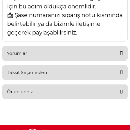
için bu adım oldukça önemlidir.
📩 Şase numaranızı sipariş notu kısmında
belirtebilir ya da bizimle iletişime
geçerek paylaşabilirsiniz.
Yorumlar
Taksit Seçenekleri
Bu ürüne ilk yorumu siz yapın!
Önerileriniz
Yorum Yaz
Bu ürünün fiyat bilgisi, resim, ürün açıklamalarında ve diğer
konularda yetersiz gördüğünüz noktaları öneri formunu
kullanarak tarafımıza iletebilirsiniz.
Görüş ve önerileriniz için teşekkür ederiz.