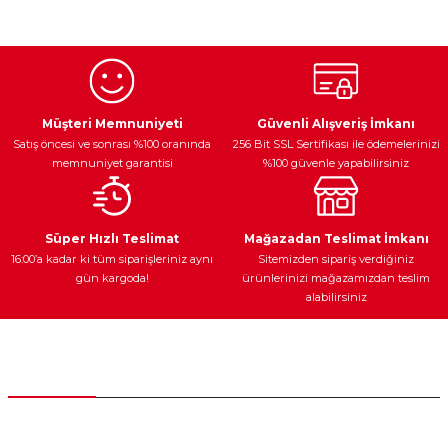
konularda yetersiz gördüğünüz noktaları öneri formunu
kullanarak tarafımıza iletebilirsiniz.
Görüş ve önerileriniz için teşekkür ederiz.
Ürün resmi kalitesiz, bozuk veya görüntülenemiyor.
Egzoz Sistemi
Periyodik Bakım
Fren Diskleri
Ürün açıklamasında eksik bilgiler bulunuyor.
Müşteri Memnuniyeti
Güvenli Alışveriş İmkanı
Satış öncesi ve sonrası %100 oranında
256 Bit SSL Sertifikası ile ödemelerinizi
Ürün bilgilerinde hatalar bulunuyor.
memnuniyet garantisi
%100 güvenle yapabilirsiniz
Ürün fiyatı diğer sitelerden daha pahalı.
Bu ürüne benzer farklı alternatifler olmalı.
Ateşleme Sistemi
Elektronik Güç
Araç Farları
Araç Yağları
Süper Hızlı Teslimat
Mağazadan Teslimat İmkanı
16:00’a kadar ki tüm siparişleriniz aynı
Sitemizden sipariş verdiğiniz
gün kargoda!
ürünlerinizi mağazamızdan teslim
alabilirsiniz
Gönder
Yedek Parça
Müşteri Hizmetleri
0 (312) 385 20 00