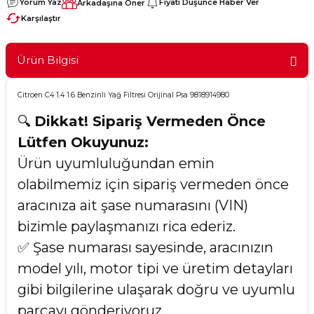
Yorum Yaz
Fiyatı Düşünce Haber Ver
Arkadaşına Öner
Karşılaştır
Ürün Bilgisi
Citroen C4 1.4 1.6 Benzinli Yağ Filtresi Orijinal Psa 9818914980
🔍
Dikkat! Sipariş Vermeden Önce
Lütfen Okuyunuz:
Ürün uyumluluğundan emin
olabilmemiz için sipariş vermeden önce
aracınıza ait şase numarasını (VIN)
bizimle paylaşmanızı rica ederiz.
✅ Şase numarası sayesinde, aracınızın
model yılı, motor tipi ve üretim detayları
gibi bilgilerine ulaşarak doğru ve uyumlu
parçayı gönderiyoruz.