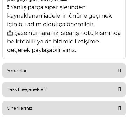
❗ Yanlış parça siparişlerinden
kaynaklanan iadelerin önüne geçmek
için bu adım oldukça önemlidir.
📩 Şase numaranızı sipariş notu kısmında
belirtebilir ya da bizimle iletişime
geçerek paylaşabilirsiniz.
Yorumlar
Taksit Seçenekleri
Bu ürüne ilk yorumu siz yapın!
Önerileriniz
Yorum Yaz
Bu ürünün fiyat bilgisi, resim, ürün açıklamalarında ve diğer