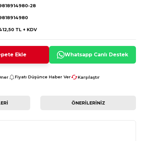
9818914980-28
9818914980
412,50 TL + KDV
pete Ekle
Whatsapp Canlı Destek
Fiyatı Düşünce Haber Ver
Öner
Karşılaştır
ERI
ÖNERILERINIZ