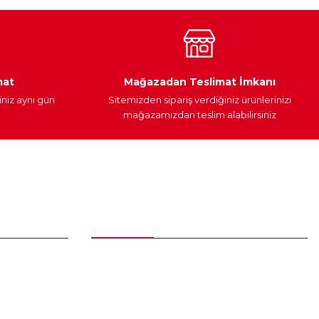
Araç Yağları
Yedek Parça
mat
Mağazadan Teslimat İmkanı
iniz aynı gün
Sitemizden sipariş verdiğiniz ürünlerinizi
mağazamızdan teslim alabilirsiniz
Alışveriş
Üyelik Sözleşmesi
Mesafeli Satış Sözleşmesi