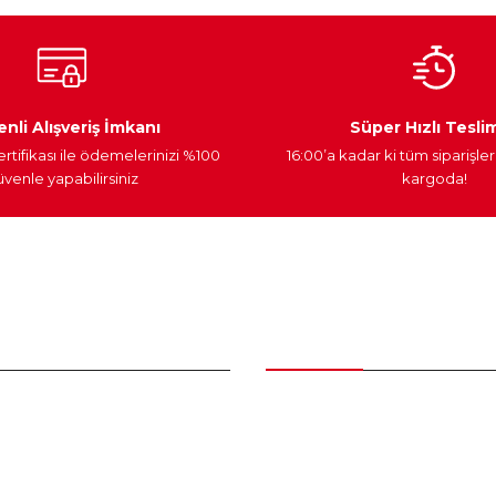
Ateşleme Sistemi
Elektronik Güç
Araç Farları
nli Alışveriş İmkanı
Süper Hızlı Tesli
ertifikası ile ödemelerinizi %100
16:00’a kadar ki tüm siparişler
venle yapabilirsiniz
kargoda!
Gönder
nder
Kategoriler
Bakım Setleri ve kombinler
Peugeot Yedek Parça