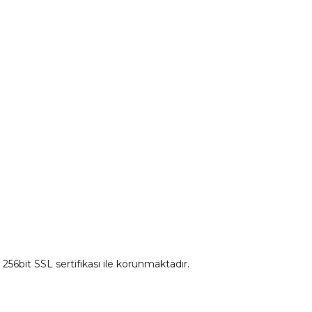
tum
Citroen Yedek Parça
Ds Yedek Parça
z 256bit SSL sertifikası ile korunmaktadır.