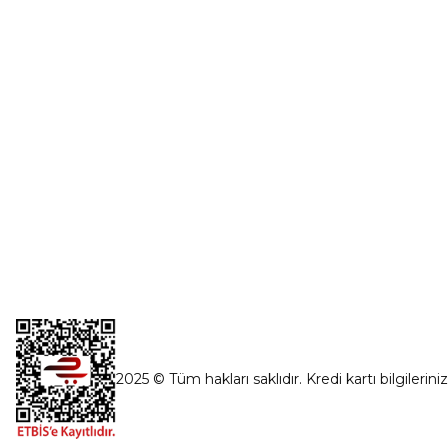
Şifremi Unut
İnönü Mahallesi Başkent sanayi sitesi
1763.Sok No:8 Yenimahalle / Ankara
destek@parcagonder.com
İletişim Bilgilerimiz
2025 © Tüm hakları saklıdır. Kredi kartı bilgilerini