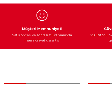
Ürün fiyatı diğer sitelerden daha pahalı.
Bu ürüne benzer farklı alternatifler olmalı.
Egzoz Sistemi
Periyodik Bakım
Fren Diskleri
Müşteri Memnuniyeti
Güve
Satış öncesi ve sonrası %100 oranında
256 Bit SSL S
memnuniyet garantisi
gü
Müşteri Hizmetleri
Parça Gö
0 (312) 385 20 00
Yeni Üyelik
Üye Girişi
0554 560 06 06