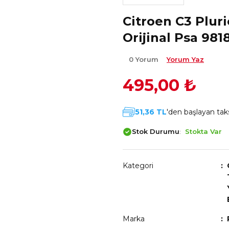
Citroen C3 Plurie
Orijinal Psa 98
0 Yorum
Yorum Yaz
495,00 ₺
51,36 TL
'den başlayan taks
Stok Durumu
Stokta Var
Kategori
Marka