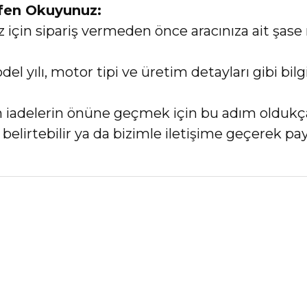
tfen Okuyunuz:
in sipariş vermeden önce aracınıza ait şase 
el yılı, motor tipi ve üretim detayları gibi bi
an iadelerin önüne geçmek için bu adım oldukç
elirtebilir ya da bizimle iletişime geçerek payl
nularda yetersiz gördüğünüz noktaları öneri formunu kullanarak tarafımız
Bu ürüne ilk yorumu siz yapın!
Yorum Yaz