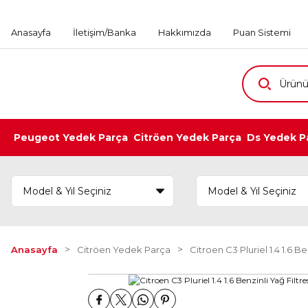
Anasayfa
İletişim/Banka
Hakkımızda
Puan Sistemi
Peugeot Yedek Parça
Citröen Yedek Parça
Ds Yedek P
Anasayfa
Citröen Yedek Parça
Citroen C3 Pluriel 1.4 1.6 B