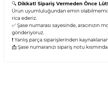
🔍
Dikkat! Sipariş Vermeden Önce Lü
Ürün uyumluluğundan emin olabilmemiz iç
rica ederiz.
✅ Şase numarası sayesinde, aracınızın mod
gönderiyoruz.
❗ Yanlış parça siparişlerinden kaynaklan
📩 Şase numaranızı sipariş notu kısmında b
Bu ürünün fiyat bilgisi, resim, ürün açıklamalarında ve diğer ko
Görüş ve önerileriniz için teşekkür ederiz.
Ürün resmi kalitesiz, bozuk veya görüntülenemiyor.
Ürün açıklamasında eksik bilgiler bulunuyor.
Ürün bilgilerinde hatalar bulunuyor.