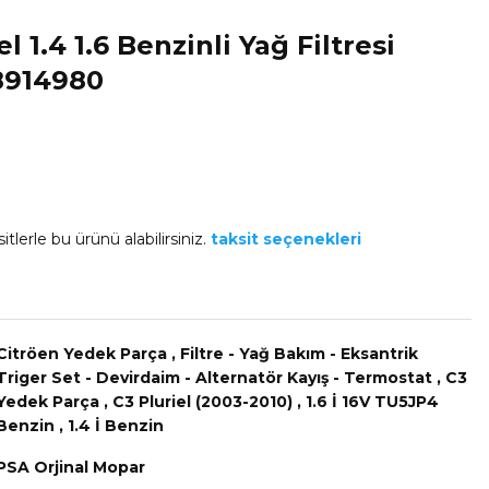
l 1.4 1.6 Benzinli Yağ Filtresi
18914980
itlerle bu ürünü alabilirsiniz.
taksit seçenekleri
Citröen Yedek Parça
,
Filtre - Yağ Bakım - Eksantrik
Triger Set - Devirdaim - Alternatör Kayış - Termostat
,
C3
Yedek Parça
,
C3 Pluriel (2003-2010)
,
1.6 İ 16V TU5JP4
Benzin
,
1.4 İ Benzin
PSA Orjinal Mopar