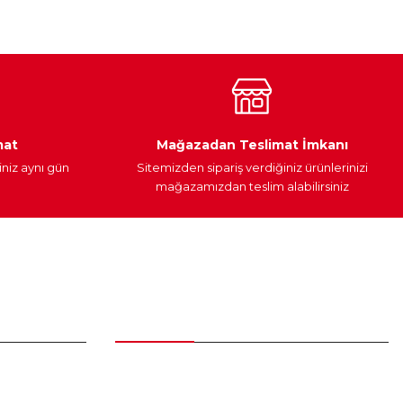
Araç Yağları
Yedek Parça
mat
Mağazadan Teslimat İmkanı
iniz aynı gün
Sitemizden sipariş verdiğiniz ürünlerinizi
mağazamızdan teslim alabilirsiniz
Alışveriş
Üyelik Sözleşmesi