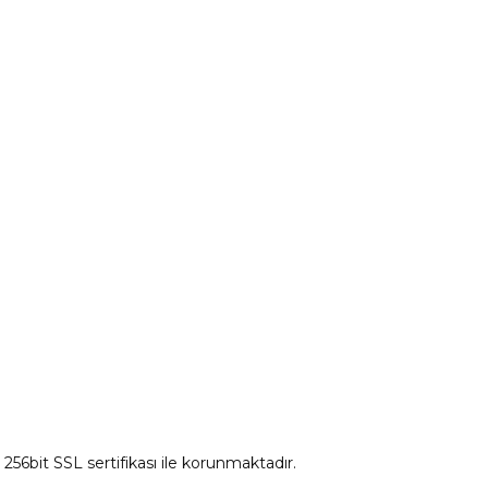
Peugeot Yedek Parça
tum
Citroen Yedek Parça
Ds Yedek Parça
z 256bit SSL sertifikası ile korunmaktadır.