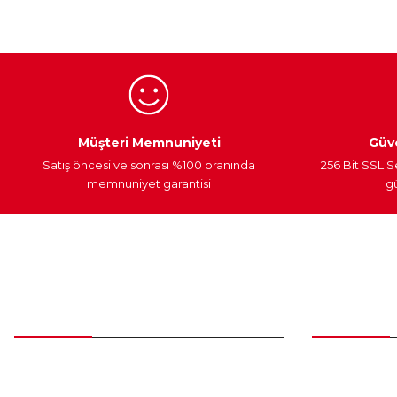
Ürün bilgilerinde hatalar bulunuyor.
Ürün fiyatı diğer sitelerden daha pahalı.
Bu ürüne benzer farklı alternatifler olmalı.
Egzoz Sistemi
Periyodik Bakım
Fren Diskleri
Müşteri Memnuniyeti
Güve
Satış öncesi ve sonrası %100 oranında
256 Bit SSL S
memnuniyet garantisi
gü
Müşteri Hizmetleri
Parça Gö
0 (312) 385 20 00
Yeni Üyelik