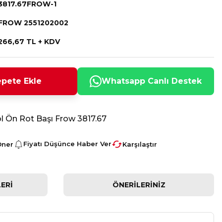
3817.67FROW-1
FROW 2551202002
266,67 TL + KDV
pete Ekle
Whatsapp Canlı Destek
l Ön Rot Başı Frow 3817.67
Fiyatı Düşünce Haber Ver
Öner
Karşılaştır
ERI
ÖNERILERINIZ