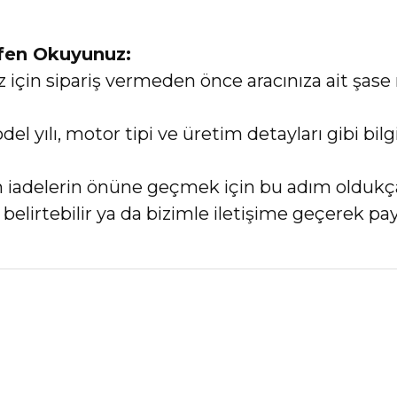
tfen Okuyunuz:
in sipariş vermeden önce aracınıza ait şase 
el yılı, motor tipi ve üretim detayları gibi bi
an iadelerin önüne geçmek için bu adım oldukç
elirtebilir ya da bizimle iletişime geçerek payl
nularda yetersiz gördüğünüz noktaları öneri formunu kullanarak tarafımız
Bu ürüne ilk yorumu siz yapın!
Yorum Yaz