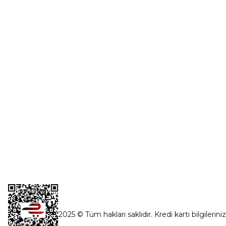
Üye Girişi
0554 560 06 06
Şifremi Unut
İnönü Mahallesi Başkent sanayi sitesi
1763.Sok No:8 Yenimahalle / Ankara
destek@parcagonder.com
İletişim Bilgilerimiz
2025 © Tüm hakları saklıdır. Kredi kartı bilgilerini