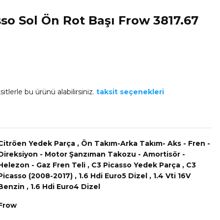
sso Sol Ön Rot Başı Frow 3817.67
itlerle bu ürünü alabilirsiniz.
taksit seçenekleri
Citröen Yedek Parça
,
Ön Takım-Arka Takım- Aks - Fren -
Direksiyon - Motor Şanzıman Takozu - Amortisör -
Helezon - Gaz Fren Teli
,
C3 Picasso Yedek Parça
,
C3
Picasso (2008-2017)
,
1.6 Hdi Euro5 Dizel
,
1.4 Vti 16V
Benzin
,
1.6 Hdi Euro4 Dizel
Frow