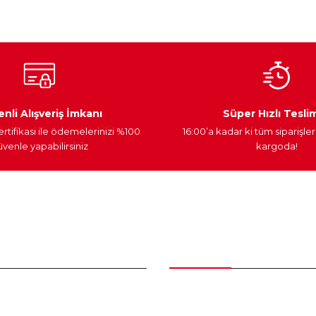
Ateşleme Sistemi
Elektronik Güç
Araç Farları
nli Alışveriş İmkanı
Süper Hızlı Tesli
ertifikası ile ödemelerinizi %100
16:00’a kadar ki tüm siparişler
venle yapabilirsiniz
kargoda!
Gönder
nder
Kategoriler
Bakım Setleri ve kombinler