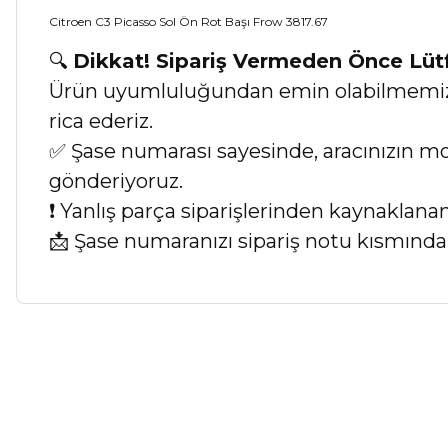
Citroen C3 Picasso Sol Ön Rot Başı Frow 3817.67
🔍
Dikkat! Sipariş Vermeden Önce Lü
Ürün uyumluluğundan emin olabilmemiz iç
rica ederiz.
✅ Şase numarası sayesinde, aracınızın mod
gönderiyoruz.
❗ Yanlış parça siparişlerinden kaynaklan
📩 Şase numaranızı sipariş notu kısmında b
Bu ürünün fiyat bilgisi, resim, ürün açıklamalarında ve diğer ko
Görüş ve önerileriniz için teşekkür ederiz.
Ürün resmi kalitesiz, bozuk veya görüntülenemiyor.
Ürün açıklamasında eksik bilgiler bulunuyor.