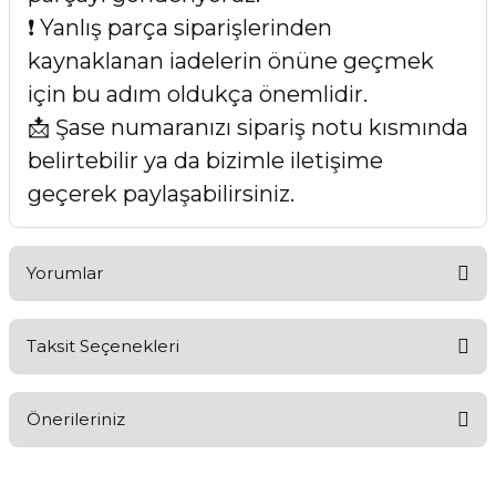
❗ Yanlış parça siparişlerinden
kaynaklanan iadelerin önüne geçmek
için bu adım oldukça önemlidir.
📩 Şase numaranızı sipariş notu kısmında
belirtebilir ya da bizimle iletişime
geçerek paylaşabilirsiniz.
Yorumlar
Taksit Seçenekleri
Bu ürüne ilk yorumu siz yapın!
Önerileriniz
Yorum Yaz
Bu ürünün fiyat bilgisi, resim, ürün açıklamalarında ve diğer