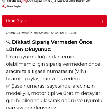
Yorum Yaz
Fiyatı Düşünce Haber Ver
Arkadaşına Öner
Karşılaştır
Ürün Bilgisi
Citröen C3 Picasso Ön Park Sensörü PSA Orijinal 1611735580
🔍
Dikkat! Sipariş Vermeden Önce
Lütfen Okuyunuz:
Ürün uyumluluğundan emin
olabilmemiz için sipariş vermeden önce
aracınıza ait şase numarasını (VIN)
bizimle paylaşmanızı rica ederiz.
✅ Şase numarası sayesinde, aracınızın
model yılı, motor tipi ve üretim detayları
gibi bilgilerine ulaşarak doğru ve uyumlu
parçayı gönderiyoruz.