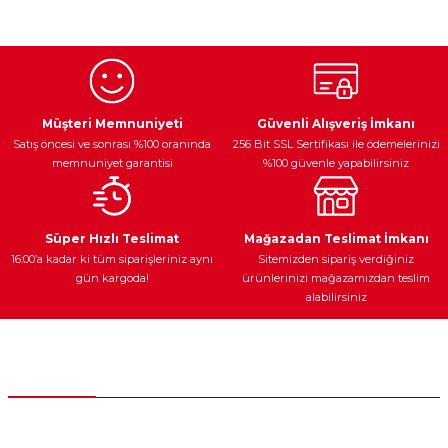
konularda yetersiz gördüğünüz noktaları öneri formunu
kullanarak tarafımıza iletebilirsiniz.
Görüş ve önerileriniz için teşekkür ederiz.
Ürün resmi kalitesiz, bozuk veya görüntülenemiyor.
Egzoz Sistemi
Periyodik Bakım
Fren Diskleri
Ürün açıklamasında eksik bilgiler bulunuyor.
Müşteri Memnuniyeti
Güvenli Alışveriş İmkanı
Satış öncesi ve sonrası %100 oranında
256 Bit SSL Sertifikası ile ödemelerinizi
Ürün bilgilerinde hatalar bulunuyor.
memnuniyet garantisi
%100 güvenle yapabilirsiniz
Ürün fiyatı diğer sitelerden daha pahalı.
Bu ürüne benzer farklı alternatifler olmalı.
Ateşleme Sistemi
Elektronik Güç
Araç Farları
Araç Yağları
Süper Hızlı Teslimat
Mağazadan Teslimat İmkanı
16:00’a kadar ki tüm siparişleriniz aynı
Sitemizden sipariş verdiğiniz
gün kargoda!
ürünlerinizi mağazamızdan teslim
alabilirsiniz
Gönder
Yedek Parça
Müşteri Hizmetleri
0 (312) 385 20 00