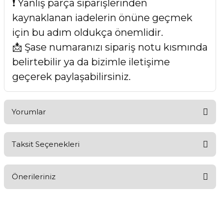
❗ Yanlış parça siparişlerinden
kaynaklanan iadelerin önüne geçmek
için bu adım oldukça önemlidir.
📩 Şase numaranızı sipariş notu kısmında
belirtebilir ya da bizimle iletişime
geçerek paylaşabilirsiniz.
Yorumlar
Taksit Seçenekleri
Bu ürüne ilk yorumu siz yapın!
Önerileriniz
Yorum Yaz
Bu ürünün fiyat bilgisi, resim, ürün açıklamalarında ve diğer
konularda yetersiz gördüğünüz noktaları öneri formunu