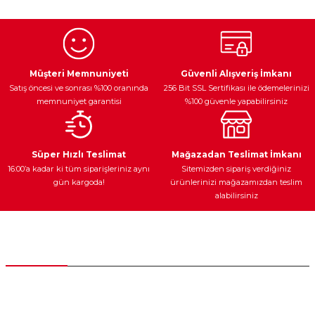
kullanarak tarafımıza iletebilirsiniz.
Görüş ve önerileriniz için teşekkür ederiz.
Ürün resmi kalitesiz, bozuk veya görüntülenemiyor.
Egzoz Sistemi
Periyodik Bakım
Fren Diskleri
Ürün açıklamasında eksik bilgiler bulunuyor.
Müşteri Memnuniyeti
Güvenli Alışveriş İmkanı
Satış öncesi ve sonrası %100 oranında
256 Bit SSL Sertifikası ile ödemelerinizi
Ürün bilgilerinde hatalar bulunuyor.
memnuniyet garantisi
%100 güvenle yapabilirsiniz
Ürün fiyatı diğer sitelerden daha pahalı.
Bu ürüne benzer farklı alternatifler olmalı.
Ateşleme Sistemi
Elektronik Güç
Araç Farları
Araç Yağları
Süper Hızlı Teslimat
Mağazadan Teslimat İmkanı
16:00’a kadar ki tüm siparişleriniz aynı
Sitemizden sipariş verdiğiniz
gün kargoda!
ürünlerinizi mağazamızdan teslim
alabilirsiniz
Gönder
Yedek Parça
Müşteri Hizmetleri
0 (312) 385 20 00
0554 560 06 06