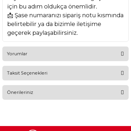
için bu adım oldukça önemlidir.
📩 Şase numaranızı sipariş notu kısmında
belirtebilir ya da bizimle iletişime
geçerek paylaşabilirsiniz.
Yorumlar
Taksit Seçenekleri
Bu ürüne ilk yorumu siz yapın!
Önerileriniz
Yorum Yaz
Bu ürünün fiyat bilgisi, resim, ürün açıklamalarında ve diğer
konularda yetersiz gördüğünüz noktaları öneri formunu
kullanarak tarafımıza iletebilirsiniz.
Görüş ve önerileriniz için teşekkür ederiz.