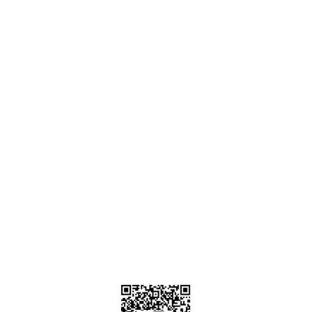
Ankara
destek@parcagonder.com
İletişim Bilgilerimiz
Parça Gönder
Kategoriler
Alışveriş