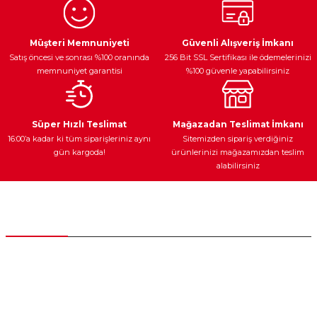
Ürün resmi kalitesiz, bozuk veya görüntülenemiyor.
Egzoz Sistemi
Periyodik Bakım
Fren Diskleri
Ürün açıklamasında eksik bilgiler bulunuyor.
Müşteri Memnuniyeti
Güvenli Alışveriş İmkanı
Satış öncesi ve sonrası %100 oranında
256 Bit SSL Sertifikası ile ödemelerinizi
Ürün bilgilerinde hatalar bulunuyor.
memnuniyet garantisi
%100 güvenle yapabilirsiniz
Ürün fiyatı diğer sitelerden daha pahalı.
Bu ürüne benzer farklı alternatifler olmalı.
Ateşleme Sistemi
Elektronik Güç
Araç Farları
Araç Yağları
Süper Hızlı Teslimat
Mağazadan Teslimat İmkanı
16:00’a kadar ki tüm siparişleriniz aynı
Sitemizden sipariş verdiğiniz
gün kargoda!
ürünlerinizi mağazamızdan teslim
alabilirsiniz
Gönder
Yedek Parça
Müşteri Hizmetleri
0 (312) 385 20 00
0554 560 06 06
İnönü Mahallesi Başkent sanayi sitesi 1763.Sok No:8 Yenimahalle /