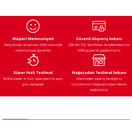
konularda yetersiz gördüğünüz noktaları öneri formunu
kullanarak tarafımıza iletebilirsiniz.
Görüş ve önerileriniz için teşekkür ederiz.
Ürün resmi kalitesiz, bozuk veya görüntülenemiyor.
Egzoz Sistemi
Periyodik Bakım
Fren Diskleri
Ürün açıklamasında eksik bilgiler bulunuyor.
Müşteri Memnuniyeti
Güvenli Alışveriş İmkanı
Satış öncesi ve sonrası %100 oranında
256 Bit SSL Sertifikası ile ödemelerinizi
Ürün bilgilerinde hatalar bulunuyor.
memnuniyet garantisi
%100 güvenle yapabilirsiniz
Ürün fiyatı diğer sitelerden daha pahalı.
Bu ürüne benzer farklı alternatifler olmalı.
Ateşleme Sistemi
Elektronik Güç
Araç Farları
Araç Yağları
Süper Hızlı Teslimat
Mağazadan Teslimat İmkanı
16:00’a kadar ki tüm siparişleriniz aynı
Sitemizden sipariş verdiğiniz
gün kargoda!
ürünlerinizi mağazamızdan teslim
alabilirsiniz
Gönder
Yedek Parça
Müşteri Hizmetleri
0 (312) 385 20 00