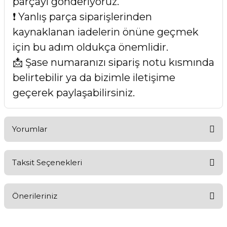
parçayı gönderiyoruz.
❗ Yanlış parça siparişlerinden
kaynaklanan iadelerin önüne geçmek
için bu adım oldukça önemlidir.
📩 Şase numaranızı sipariş notu kısmında
belirtebilir ya da bizimle iletişime
geçerek paylaşabilirsiniz.
Yorumlar
Taksit Seçenekleri
Bu ürüne ilk yorumu siz yapın!
Önerileriniz
Yorum Yaz
Bu ürünün fiyat bilgisi, resim, ürün açıklamalarında ve diğer