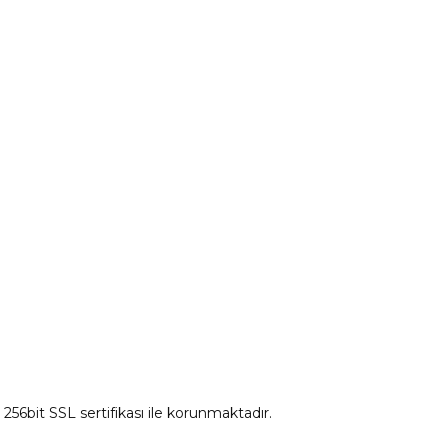
Peugeot Yedek Parça
tum
Citroen Yedek Parça
Ds Yedek Parça
z 256bit SSL sertifikası ile korunmaktadır.