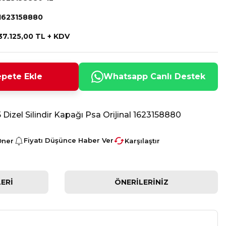
1623158880
37.125,00 TL + KDV
pete Ekle
Whatsapp Canlı Destek
5 Dizel Silindir Kapağı Psa Orijinal 1623158880
Fiyatı Düşünce Haber Ver
Öner
Karşılaştır
ERI
ÖNERILERINIZ