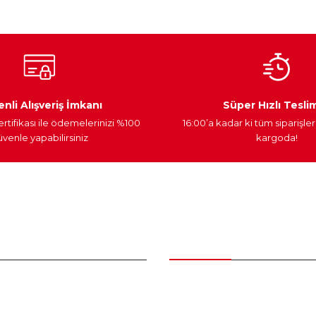
Ateşleme Sistemi
Elektronik Güç
Araç Farları
nli Alışveriş İmkanı
Süper Hızlı Tesli
ertifikası ile ödemelerinizi %100
16:00’a kadar ki tüm siparişler
venle yapabilirsiniz
kargoda!
Gönder
nder
Kategoriler
Bakım Setleri ve kombinler