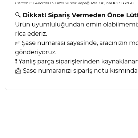
Citroen C3 Aircross 1.5 Dizel Silindir Kapağı Psa Orijinal 1623158880
🔍
Dikkat! Sipariş Vermeden Önce Lü
Ürün uyumluluğundan emin olabilmemiz iç
rica ederiz.
✅ Şase numarası sayesinde, aracınızın mod
gönderiyoruz.
❗ Yanlış parça siparişlerinden kaynaklan
📩 Şase numaranızı sipariş notu kısmında b
Bu ürünün fiyat bilgisi, resim, ürün açıklamalarında ve diğer ko
Görüş ve önerileriniz için teşekkür ederiz.
Ürün resmi kalitesiz, bozuk veya görüntülenemiyor.
Ürün açıklamasında eksik bilgiler bulunuyor.