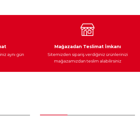
Araç Yağları
Yedek Parça
mat
Mağazadan Teslimat İmkanı
iniz aynı gün
Sitemizden sipariş verdiğiniz ürünlerinizi
mağazamızdan teslim alabilirsiniz
Alışveriş
Üyelik Sözleşmesi