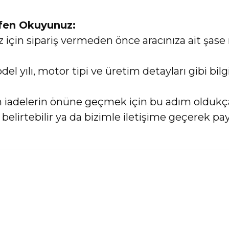
tfen Okuyunuz:
in sipariş vermeden önce aracınıza ait şase 
el yılı, motor tipi ve üretim detayları gibi bi
an iadelerin önüne geçmek için bu adım oldukç
elirtebilir ya da bizimle iletişime geçerek payl
nularda yetersiz gördüğünüz noktaları öneri formunu kullanarak tarafımız
Bu ürüne ilk yorumu siz yapın!
Yorum Yaz