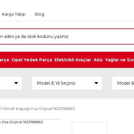
Kargo Takip
Blog
arça
Opel Yedek Parça
Elektrikli Araçlar
Akü
Yağlar ve Sıv
l Silindir Kapağı Psa Orijinal 1623158880