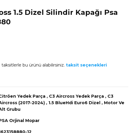
oss 1.5 Dizel Silindir Kapağı Psa
880
taksitlerle bu ürünü alabilirsiniz.
taksit seçenekleri
Citröen Yedek Parça
,
C3 Aircross Yedek Parça
,
C3
Aircross (2017-2024)
,
1.5 BlueHdi Euro6 Dizel
,
Motor Ve
Alt Grubu
PSA Orjinal Mopar
1623158880-12