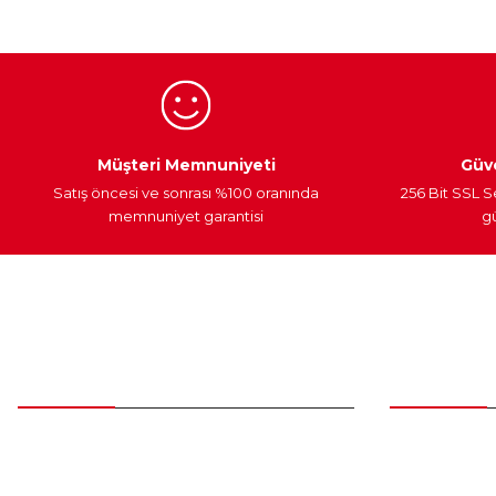
Ürün bilgilerinde hatalar bulunuyor.
Ürün fiyatı diğer sitelerden daha pahalı.
Bu ürüne benzer farklı alternatifler olmalı.
Egzoz Sistemi
Periyodik Bakım
Fren Diskleri
Müşteri Memnuniyeti
Güve
Satış öncesi ve sonrası %100 oranında
256 Bit SSL S
memnuniyet garantisi
gü
Müşteri Hizmetleri
Parça Gö
0 (312) 385 20 00
Yeni Üyelik