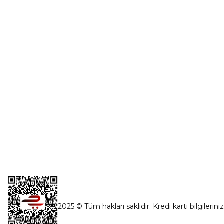
Üye Girişi
0554 560 06 06
Şifremi Unut
İnönü Mahallesi Başkent sanayi sitesi
1763.Sok No:8 Yenimahalle / Ankara
destek@parcagonder.com
İletişim Bilgilerimiz
2025 © Tüm hakları saklıdır. Kredi kartı bilgilerini