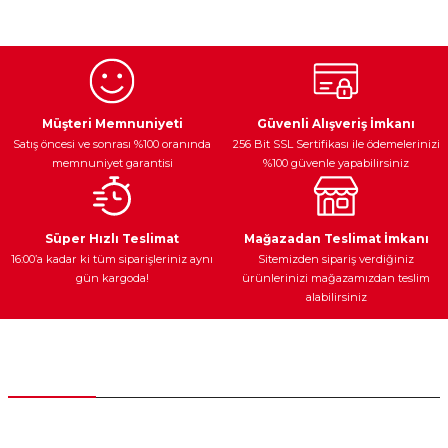
konularda yetersiz gördüğünüz noktaları öneri formunu
kullanarak tarafımıza iletebilirsiniz.
Görüş ve önerileriniz için teşekkür ederiz.
Ürün resmi kalitesiz, bozuk veya görüntülenemiyor.
Egzoz Sistemi
Periyodik Bakım
Fren Diskleri
Ürün açıklamasında eksik bilgiler bulunuyor.
Müşteri Memnuniyeti
Güvenli Alışveriş İmkanı
Satış öncesi ve sonrası %100 oranında
256 Bit SSL Sertifikası ile ödemelerinizi
Ürün bilgilerinde hatalar bulunuyor.
memnuniyet garantisi
%100 güvenle yapabilirsiniz
Ürün fiyatı diğer sitelerden daha pahalı.
Bu ürüne benzer farklı alternatifler olmalı.
Ateşleme Sistemi
Elektronik Güç
Araç Farları
Araç Yağları
Süper Hızlı Teslimat
Mağazadan Teslimat İmkanı
16:00’a kadar ki tüm siparişleriniz aynı
Sitemizden sipariş verdiğiniz
gün kargoda!
ürünlerinizi mağazamızdan teslim
alabilirsiniz
Gönder
Yedek Parça
Müşteri Hizmetleri
0 (312) 385 20 00