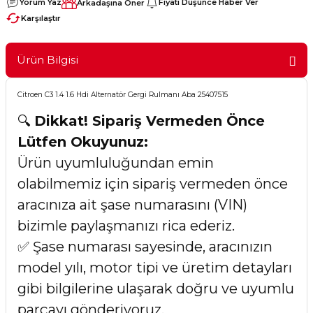
Yorum Yaz
Fiyatı Düşünce Haber Ver
Arkadaşına Öner
Karşılaştır
Ürün Bilgisi
Citroen C3 1.4 1.6 Hdi Alternatör Gergi Rulmanı Aba 25407515
🔍
Dikkat! Sipariş Vermeden Önce
Lütfen Okuyunuz:
Ürün uyumluluğundan emin
olabilmemiz için sipariş vermeden önce
aracınıza ait şase numarasını (VIN)
bizimle paylaşmanızı rica ederiz.
✅ Şase numarası sayesinde, aracınızın
model yılı, motor tipi ve üretim detayları
gibi bilgilerine ulaşarak doğru ve uyumlu
parçayı gönderiyoruz.