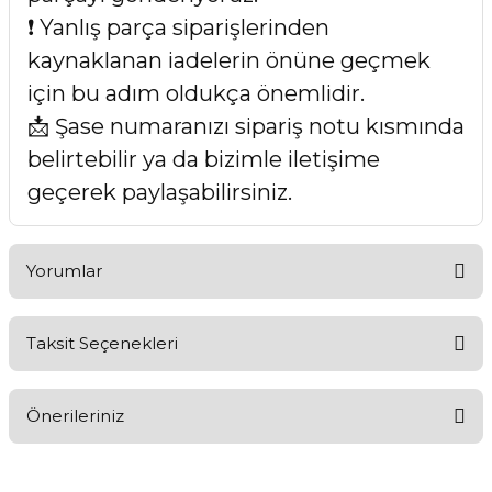
❗ Yanlış parça siparişlerinden
kaynaklanan iadelerin önüne geçmek
için bu adım oldukça önemlidir.
📩 Şase numaranızı sipariş notu kısmında
belirtebilir ya da bizimle iletişime
geçerek paylaşabilirsiniz.
Yorumlar
Taksit Seçenekleri
Bu ürüne ilk yorumu siz yapın!
Önerileriniz
Yorum Yaz
Bu ürünün fiyat bilgisi, resim, ürün açıklamalarında ve diğer