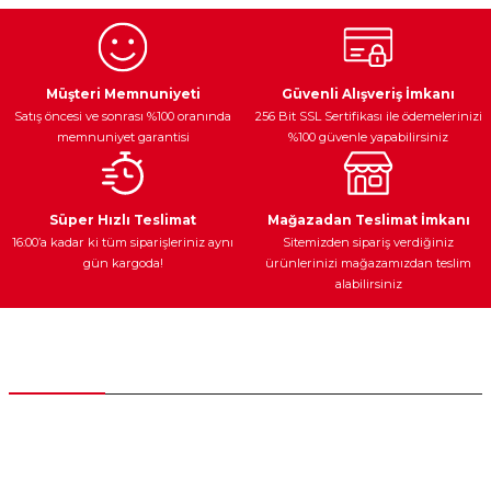
Görüş ve önerileriniz için teşekkür ederiz.
Ürün resmi kalitesiz, bozuk veya görüntülenemiyor.
Egzoz Sistemi
Periyodik Bakım
Fren Diskleri
Ürün açıklamasında eksik bilgiler bulunuyor.
Müşteri Memnuniyeti
Güvenli Alışveriş İmkanı
Satış öncesi ve sonrası %100 oranında
256 Bit SSL Sertifikası ile ödemelerinizi
Ürün bilgilerinde hatalar bulunuyor.
memnuniyet garantisi
%100 güvenle yapabilirsiniz
Ürün fiyatı diğer sitelerden daha pahalı.
Bu ürüne benzer farklı alternatifler olmalı.
Ateşleme Sistemi
Elektronik Güç
Araç Farları
Araç Yağları
Süper Hızlı Teslimat
Mağazadan Teslimat İmkanı
16:00’a kadar ki tüm siparişleriniz aynı
Sitemizden sipariş verdiğiniz
gün kargoda!
ürünlerinizi mağazamızdan teslim
alabilirsiniz
Gönder
Yedek Parça
Müşteri Hizmetleri
0 (312) 385 20 00
0554 560 06 06