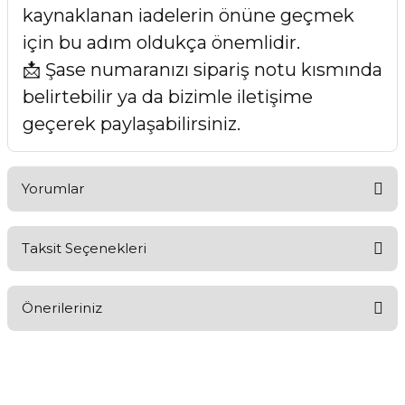
kaynaklanan iadelerin önüne geçmek
için bu adım oldukça önemlidir.
📩 Şase numaranızı sipariş notu kısmında
belirtebilir ya da bizimle iletişime
geçerek paylaşabilirsiniz.
Yorumlar
Taksit Seçenekleri
Bu ürüne ilk yorumu siz yapın!
Önerileriniz
Yorum Yaz
Bu ürünün fiyat bilgisi, resim, ürün açıklamalarında ve diğer
konularda yetersiz gördüğünüz noktaları öneri formunu
kullanarak tarafımıza iletebilirsiniz.