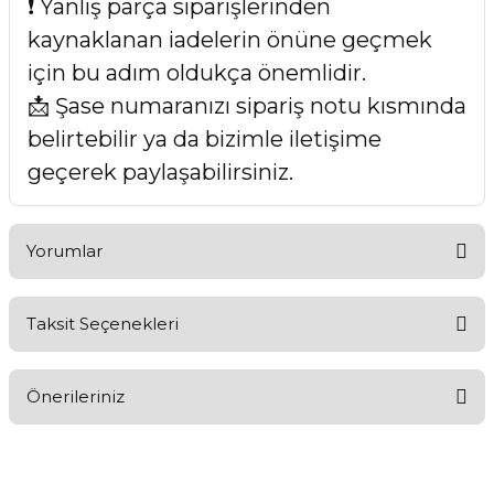
❗ Yanlış parça siparişlerinden
kaynaklanan iadelerin önüne geçmek
için bu adım oldukça önemlidir.
📩 Şase numaranızı sipariş notu kısmında
belirtebilir ya da bizimle iletişime
geçerek paylaşabilirsiniz.
Yorumlar
Taksit Seçenekleri
Bu ürüne ilk yorumu siz yapın!
Önerileriniz
Yorum Yaz
Bu ürünün fiyat bilgisi, resim, ürün açıklamalarında ve diğer
konularda yetersiz gördüğünüz noktaları öneri formunu