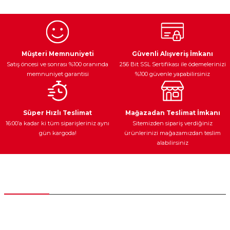
kullanarak tarafımıza iletebilirsiniz.
Görüş ve önerileriniz için teşekkür ederiz.
Ürün resmi kalitesiz, bozuk veya görüntülenemiyor.
Egzoz Sistemi
Periyodik Bakım
Fren Diskleri
Ürün açıklamasında eksik bilgiler bulunuyor.
Müşteri Memnuniyeti
Güvenli Alışveriş İmkanı
Satış öncesi ve sonrası %100 oranında
256 Bit SSL Sertifikası ile ödemelerinizi
Ürün bilgilerinde hatalar bulunuyor.
memnuniyet garantisi
%100 güvenle yapabilirsiniz
Ürün fiyatı diğer sitelerden daha pahalı.
Bu ürüne benzer farklı alternatifler olmalı.
Ateşleme Sistemi
Elektronik Güç
Araç Farları
Araç Yağları
Süper Hızlı Teslimat
Mağazadan Teslimat İmkanı
16:00’a kadar ki tüm siparişleriniz aynı
Sitemizden sipariş verdiğiniz
gün kargoda!
ürünlerinizi mağazamızdan teslim
alabilirsiniz
Gönder
Yedek Parça
Müşteri Hizmetleri
0 (312) 385 20 00
0554 560 06 06