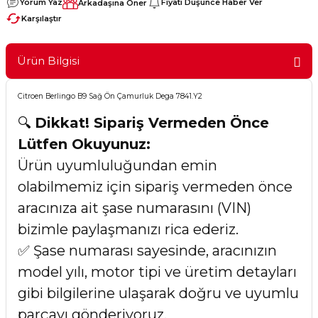
Yorum Yaz
Fiyatı Düşünce Haber Ver
Arkadaşına Öner
Karşılaştır
Ürün Bilgisi
Citroen Berlingo B9 Sağ Ön Çamurluk Dega 7841.Y2
🔍
Dikkat! Sipariş Vermeden Önce
Lütfen Okuyunuz:
Ürün uyumluluğundan emin
olabilmemiz için sipariş vermeden önce
aracınıza ait şase numarasını (VIN)
bizimle paylaşmanızı rica ederiz.
✅ Şase numarası sayesinde, aracınızın
model yılı, motor tipi ve üretim detayları
gibi bilgilerine ulaşarak doğru ve uyumlu
parçayı gönderiyoruz.