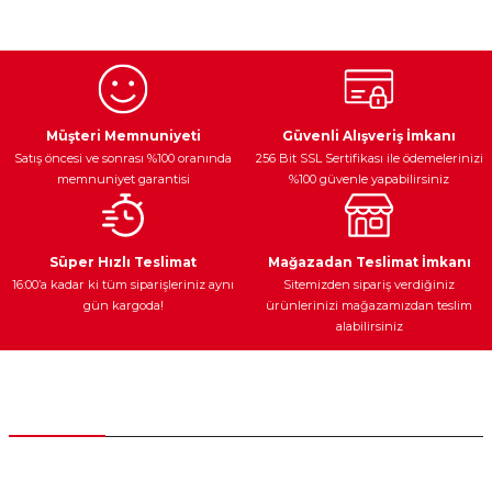
konularda yetersiz gördüğünüz noktaları öneri formunu
kullanarak tarafımıza iletebilirsiniz.
Görüş ve önerileriniz için teşekkür ederiz.
Ürün resmi kalitesiz, bozuk veya görüntülenemiyor.
Egzoz Sistemi
Periyodik Bakım
Fren Diskleri
Ürün açıklamasında eksik bilgiler bulunuyor.
Müşteri Memnuniyeti
Güvenli Alışveriş İmkanı
Satış öncesi ve sonrası %100 oranında
256 Bit SSL Sertifikası ile ödemelerinizi
Ürün bilgilerinde hatalar bulunuyor.
memnuniyet garantisi
%100 güvenle yapabilirsiniz
Ürün fiyatı diğer sitelerden daha pahalı.
Bu ürüne benzer farklı alternatifler olmalı.
Ateşleme Sistemi
Elektronik Güç
Araç Farları
Araç Yağları
Süper Hızlı Teslimat
Mağazadan Teslimat İmkanı
16:00’a kadar ki tüm siparişleriniz aynı
Sitemizden sipariş verdiğiniz
gün kargoda!
ürünlerinizi mağazamızdan teslim
alabilirsiniz
Gönder
Yedek Parça
Müşteri Hizmetleri
0 (312) 385 20 00