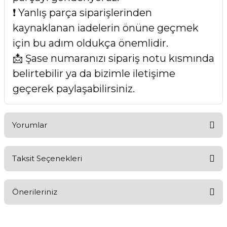
❗ Yanlış parça siparişlerinden
kaynaklanan iadelerin önüne geçmek
için bu adım oldukça önemlidir.
📩 Şase numaranızı sipariş notu kısmında
belirtebilir ya da bizimle iletişime
geçerek paylaşabilirsiniz.
Yorumlar
Taksit Seçenekleri
Bu ürüne ilk yorumu siz yapın!
Önerileriniz
Yorum Yaz
Bu ürünün fiyat bilgisi, resim, ürün açıklamalarında ve diğer