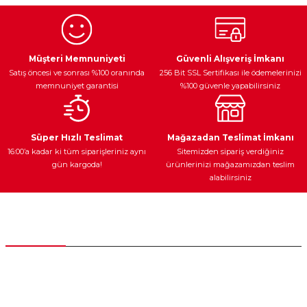
Görüş ve önerileriniz için teşekkür ederiz.
Ürün resmi kalitesiz, bozuk veya görüntülenemiyor.
Egzoz Sistemi
Periyodik Bakım
Fren Diskleri
Ürün açıklamasında eksik bilgiler bulunuyor.
Müşteri Memnuniyeti
Güvenli Alışveriş İmkanı
Satış öncesi ve sonrası %100 oranında
256 Bit SSL Sertifikası ile ödemelerinizi
Ürün bilgilerinde hatalar bulunuyor.
memnuniyet garantisi
%100 güvenle yapabilirsiniz
Ürün fiyatı diğer sitelerden daha pahalı.
Bu ürüne benzer farklı alternatifler olmalı.
Ateşleme Sistemi
Elektronik Güç
Araç Farları
Araç Yağları
Süper Hızlı Teslimat
Mağazadan Teslimat İmkanı
16:00’a kadar ki tüm siparişleriniz aynı
Sitemizden sipariş verdiğiniz
gün kargoda!
ürünlerinizi mağazamızdan teslim
alabilirsiniz
Gönder
Yedek Parça
Müşteri Hizmetleri
0 (312) 385 20 00
0554 560 06 06