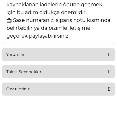
kaynaklanan iadelerin önüne geçmek
için bu adım oldukça önemlidir.
📩 Şase numaranızı sipariş notu kısmında
belirtebilir ya da bizimle iletişime
geçerek paylaşabilirsiniz.
Yorumlar
Taksit Seçenekleri
Bu ürüne ilk yorumu siz yapın!
Önerileriniz
Yorum Yaz
Bu ürünün fiyat bilgisi, resim, ürün açıklamalarında ve diğer
konularda yetersiz gördüğünüz noktaları öneri formunu
kullanarak tarafımıza iletebilirsiniz.