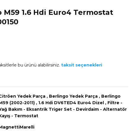
o M59 1.6 Hdi Euro4 Termostat
00150
ksitlerle bu ürünü alabilirsiniz.
taksit seçenekleri
Citröen Yedek Parça
,
Berlingo Yedek Parça
,
Berlingo
M59 (2002-2011)
,
1.6 Hdi DV6TED4 Euro4 Dizel
,
Filtre -
Yağ Bakım - Eksantrik Triger Set - Devirdaim - Alternatör
Kayış - Termostat
MagnettiMarelli