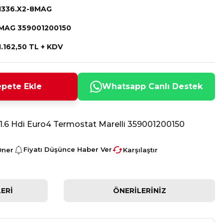
1336.X2-8MAG
MAG 359001200150
1.162,50 TL + KDV
pete Ekle
Whatsapp Canlı Destek
 1.6 Hdi Euro4 Termostat Marelli 359001200150
Fiyatı Düşünce Haber Ver
Öner
Karşılaştır
ERI
ÖNERILERINIZ