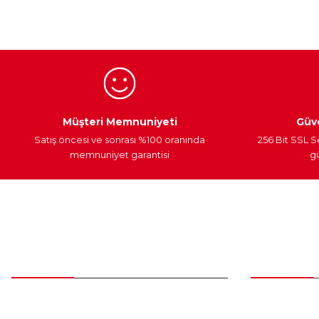
Ürün açıklamasında eksik bilgiler bulunuyor.
Ürün bilgilerinde hatalar bulunuyor.
Ürün fiyatı diğer sitelerden daha pahalı.
Bu ürüne benzer farklı alternatifler olmalı.
Egzoz Sistemi
Periyodik Bakım
Fren Diskleri
Müşteri Memnuniyeti
Güve
Satış öncesi ve sonrası %100 oranında
256 Bit SSL S
memnuniyet garantisi
gü
Müşteri Hizmetleri
Parça Gö
0 (312) 385 20 00
Yeni Üyelik