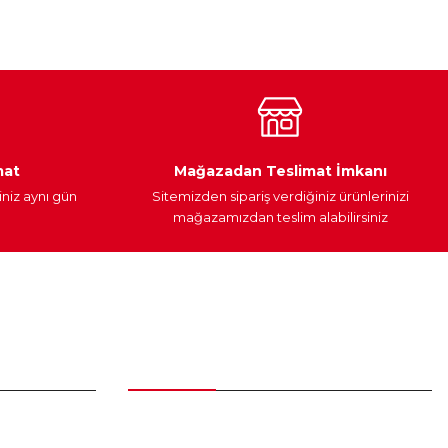
Araç Yağları
Yedek Parça
mat
Mağazadan Teslimat İmkanı
iniz aynı gün
Sitemizden sipariş verdiğiniz ürünlerinizi
mağazamızdan teslim alabilirsiniz
Alışveriş
Üyelik Sözleşmesi