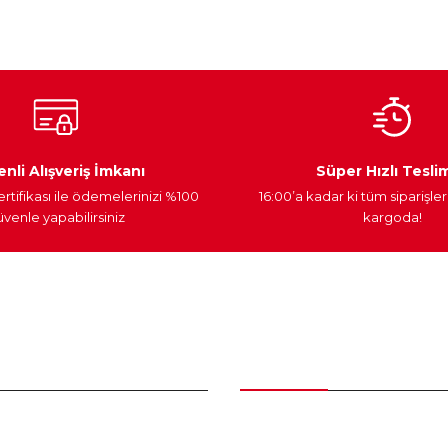
Yorum Yaz
Ateşleme Sistemi
Elektronik Güç
Araç Farları
nli Alışveriş İmkanı
Süper Hızlı Tesli
ertifikası ile ödemelerinizi %100
16:00’a kadar ki tüm siparişler
venle yapabilirsiniz
kargoda!
Gönder
nder
Kategoriler
Bakım Setleri ve kombinler