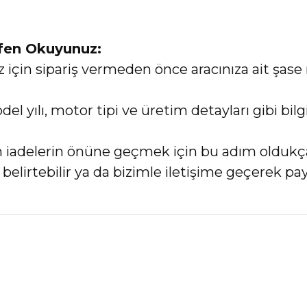
tfen Okuyunuz:
in sipariş vermeden önce aracınıza ait şase 
el yılı, motor tipi ve üretim detayları gibi bi
an iadelerin önüne geçmek için bu adım oldukç
elirtebilir ya da bizimle iletişime geçerek payl
nularda yetersiz gördüğünüz noktaları öneri formunu kullanarak tarafımız
Bu ürüne ilk yorumu siz yapın!