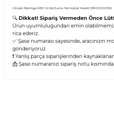
Citroen Berlingo M59 1.6 Hdi Euro4 Termostat Marelli 359001200150
🔍
Dikkat! Sipariş Vermeden Önce Lü
Ürün uyumluluğundan emin olabilmemiz iç
rica ederiz.
✅ Şase numarası sayesinde, aracınızın mod
gönderiyoruz.
❗ Yanlış parça siparişlerinden kaynaklan
📩 Şase numaranızı sipariş notu kısmında b
Bu ürünün fiyat bilgisi, resim, ürün açıklamalarında ve diğer ko
Görüş ve önerileriniz için teşekkür ederiz.
Ürün resmi kalitesiz, bozuk veya görüntülenemiyor.