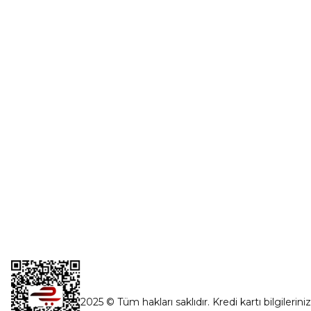
Üye Girişi
0554 560 06 06
Şifremi Unut
İnönü Mahallesi Başkent sanayi sitesi
1763.Sok No:8 Yenimahalle / Ankara
destek@parcagonder.com
İletişim Bilgilerimiz
2025 © Tüm hakları saklıdır. Kredi kartı bilgilerini