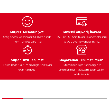
konularda yetersiz gördüğünüz noktaları öneri formunu
kullanarak tarafımıza iletebilirsiniz.
Görüş ve önerileriniz için teşekkür ederiz.
Ürün resmi kalitesiz, bozuk veya görüntülenemiyor.
Egzoz Sistemi
Periyodik Bakım
Fren Diskleri
Ürün açıklamasında eksik bilgiler bulunuyor.
Müşteri Memnuniyeti
Güvenli Alışveriş İmkanı
Satış öncesi ve sonrası %100 oranında
256 Bit SSL Sertifikası ile ödemelerinizi
Ürün bilgilerinde hatalar bulunuyor.
memnuniyet garantisi
%100 güvenle yapabilirsiniz
Ürün fiyatı diğer sitelerden daha pahalı.
Bu ürüne benzer farklı alternatifler olmalı.
Ateşleme Sistemi
Elektronik Güç
Araç Farları
Araç Yağları
Süper Hızlı Teslimat
Mağazadan Teslimat İmkanı
16:00’a kadar ki tüm siparişleriniz aynı
Sitemizden sipariş verdiğiniz
gün kargoda!
ürünlerinizi mağazamızdan teslim
alabilirsiniz
Gönder
Yedek Parça
Müşteri Hizmetleri
0 (312) 385 20 00