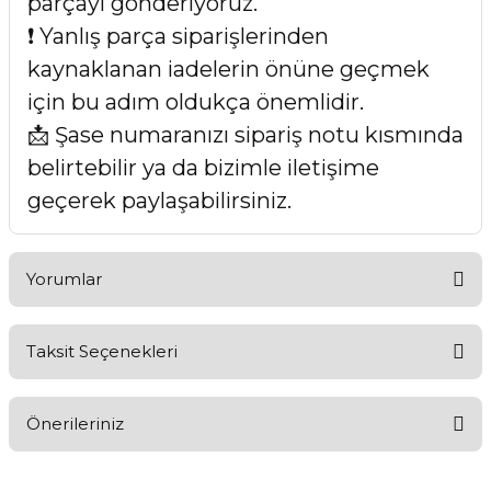
parçayı gönderiyoruz.
❗ Yanlış parça siparişlerinden
kaynaklanan iadelerin önüne geçmek
için bu adım oldukça önemlidir.
📩 Şase numaranızı sipariş notu kısmında
belirtebilir ya da bizimle iletişime
geçerek paylaşabilirsiniz.
Yorumlar
Taksit Seçenekleri
Bu ürüne ilk yorumu siz yapın!
Önerileriniz
Yorum Yaz
Bu ürünün fiyat bilgisi, resim, ürün açıklamalarında ve diğer