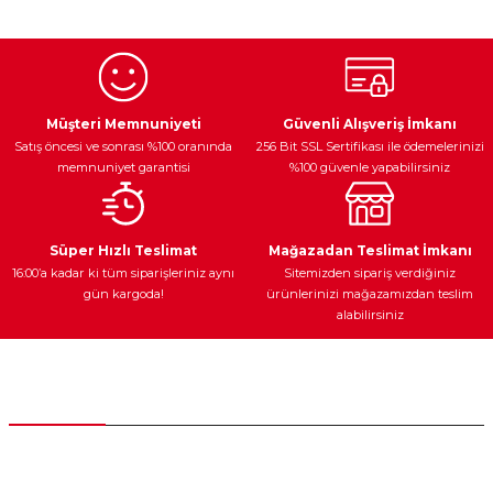
kullanarak tarafımıza iletebilirsiniz.
Görüş ve önerileriniz için teşekkür ederiz.
Ürün resmi kalitesiz, bozuk veya görüntülenemiyor.
Egzoz Sistemi
Periyodik Bakım
Fren Diskleri
Ürün açıklamasında eksik bilgiler bulunuyor.
Müşteri Memnuniyeti
Güvenli Alışveriş İmkanı
Satış öncesi ve sonrası %100 oranında
256 Bit SSL Sertifikası ile ödemelerinizi
Ürün bilgilerinde hatalar bulunuyor.
memnuniyet garantisi
%100 güvenle yapabilirsiniz
Ürün fiyatı diğer sitelerden daha pahalı.
Bu ürüne benzer farklı alternatifler olmalı.
Ateşleme Sistemi
Elektronik Güç
Araç Farları
Araç Yağları
Süper Hızlı Teslimat
Mağazadan Teslimat İmkanı
16:00’a kadar ki tüm siparişleriniz aynı
Sitemizden sipariş verdiğiniz
gün kargoda!
ürünlerinizi mağazamızdan teslim
alabilirsiniz
Gönder
Yedek Parça
Müşteri Hizmetleri
0 (312) 385 20 00