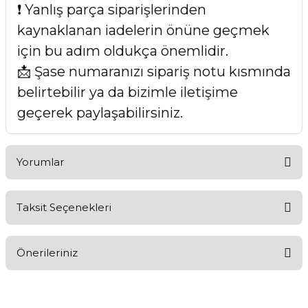
❗ Yanlış parça siparişlerinden
kaynaklanan iadelerin önüne geçmek
için bu adım oldukça önemlidir.
📩 Şase numaranızı sipariş notu kısmında
belirtebilir ya da bizimle iletişime
geçerek paylaşabilirsiniz.
Yorumlar
Taksit Seçenekleri
Bu ürüne ilk yorumu siz yapın!
Önerileriniz
Yorum Yaz
Bu ürünün fiyat bilgisi, resim, ürün açıklamalarında ve diğer
konularda yetersiz gördüğünüz noktaları öneri formunu