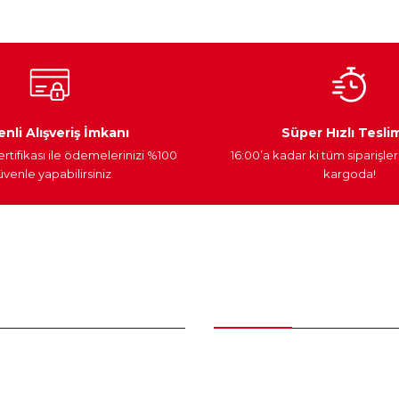
Ateşleme Sistemi
Elektronik Güç
Araç Farları
nli Alışveriş İmkanı
Süper Hızlı Tesli
ertifikası ile ödemelerinizi %100
16:00’a kadar ki tüm siparişler
venle yapabilirsiniz
kargoda!
Gönder
nder
Kategoriler
Bakım Setleri ve kombinler