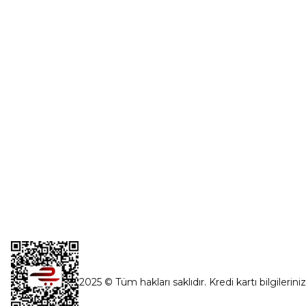
Üye Girişi
0554 560 06 06
Şifremi Unut
İnönü Mahallesi Başkent sanayi sitesi
1763.Sok No:8 Yenimahalle / Ankara
destek@parcagonder.com
İletişim Bilgilerimiz
2025 © Tüm hakları saklıdır. Kredi kartı bilgilerini