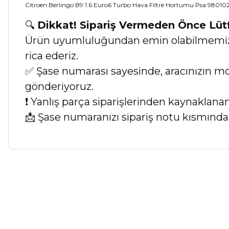
Citroen Berlingo B9 1.6 Euro6 Turbo Hava Filtre Hortumu Psa 98010
🔍
Dikkat! Sipariş Vermeden Önce Lü
Ürün uyumluluğundan emin olabilmemiz iç
rica ederiz.
✅ Şase numarası sayesinde, aracınızın mod
gönderiyoruz.
❗ Yanlış parça siparişlerinden kaynaklan
📩 Şase numaranızı sipariş notu kısmında b
Bu ürünün fiyat bilgisi, resim, ürün açıklamalarında ve diğer ko
Görüş ve önerileriniz için teşekkür ederiz.
Ürün resmi kalitesiz, bozuk veya görüntülenemiyor.
Ürün açıklamasında eksik bilgiler bulunuyor.