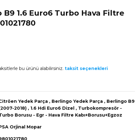
 B9 1.6 Euro6 Turbo Hava Filtre
01021780
ksitlerle bu ürünü alabilirsiniz.
taksit seçenekleri
Citröen Yedek Parça
,
Berlingo Yedek Parça
,
Berlingo B9
(2007-2018)
,
1.6 Hdi Euro6 Dizel
,
Turbokompresör -
Turbo Borusu - Egr - Hava Filtre Kabı+Borusu+Egzoz
PSA Orjinal Mopar
9801021780