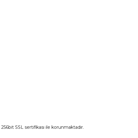
Peugeot Yedek Parça
tum
Citroen Yedek Parça
Ds Yedek Parça
z 256bit SSL sertifikası ile korunmaktadır.