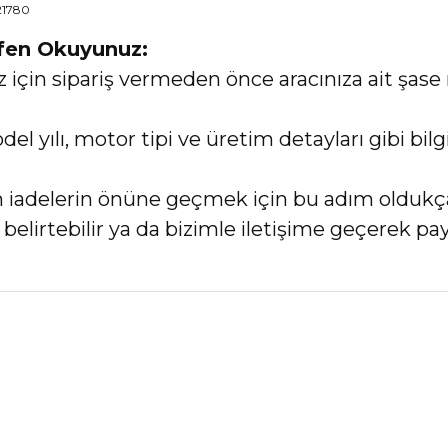
21780
tfen Okuyunuz:
in sipariş vermeden önce aracınıza ait şase 
el yılı, motor tipi ve üretim detayları gibi bi
an iadelerin önüne geçmek için bu adım oldukç
elirtebilir ya da bizimle iletişime geçerek payl
nularda yetersiz gördüğünüz noktaları öneri formunu kullanarak tarafımız
Bu ürüne ilk yorumu siz yapın!
Yorum Yaz