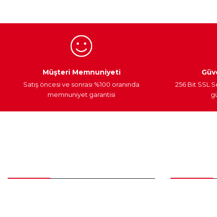
Ürün bilgilerinde hatalar bulunuyor.
Ürün fiyatı diğer sitelerden daha pahalı.
Bu ürüne benzer farklı alternatifler olmalı.
Egzoz Sistemi
Periyodik Bakım
Fren Diskleri
Müşteri Memnuniyeti
Güve
Satış öncesi ve sonrası %100 oranında
256 Bit SSL S
memnuniyet garantisi
gü
Müşteri Hizmetleri
Parça Gö
0 (312) 385 20 00
Yeni Üyelik