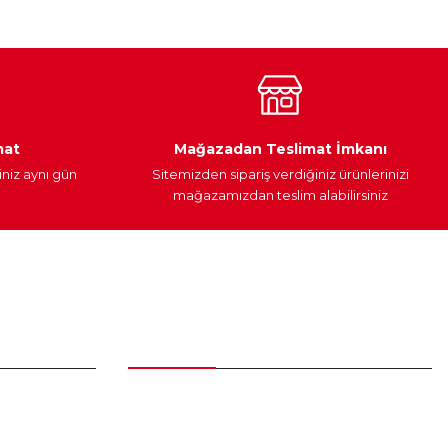
Araç Yağları
Yedek Parça
mat
Mağazadan Teslimat İmkanı
iniz aynı gün
Sitemizden sipariş verdiğiniz ürünlerinizi
mağazamızdan teslim alabilirsiniz
Alışveriş
Üyelik Sözleşmesi