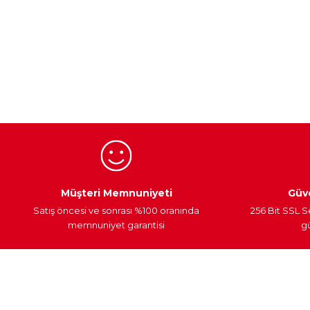
Bu ürünün fiyat bilgisi, resim, ürün açıklamalarında ve diğer ko
Görüş ve önerileriniz için teşekkür ederiz.
Ürün resmi kalitesiz, bozuk veya görüntülenemiyor.
Ürün açıklamasında eksik bilgiler bulunuyor.
Ürün bilgilerinde hatalar bulunuyor.
Ürün fiyatı diğer sitelerden daha pahalı.
Bu ürüne benzer farklı alternatifler olmalı.
Egzoz Sistemi
Periyodik Bakım
Fren Diskleri
Müşteri Memnuniyeti
Güve
Satış öncesi ve sonrası %100 oranında
256 Bit SSL S
memnuniyet garantisi
gü