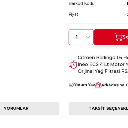
Barkod Kodu
Fiyat
Se
Citröen Berlingo 1.6 
İneo ECS 4 Lt Motor Ya
Orijinal Yağ Filtresi PS
Yorum Yaz
Arkadaşına 
YORUMLAR
TAKSIT SEÇENEKL