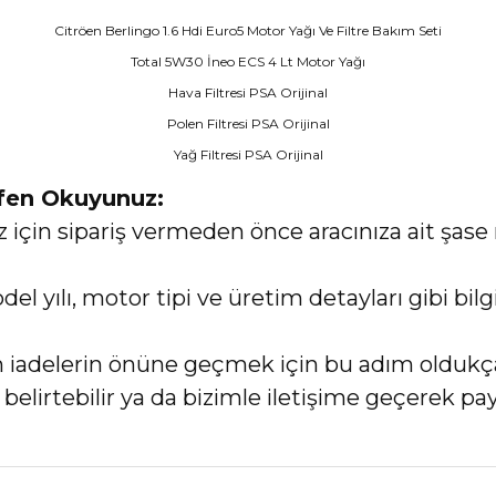
Citröen Berlingo 1.6 Hdi Euro5 Motor Yağı Ve Filtre Bakım Seti
Total 5W30 İneo ECS 4 Lt Motor Yağı
Hava Filtresi PSA Orijinal
Polen Filtresi PSA Orijinal
Yağ Filtresi PSA Orijinal
tfen Okuyunuz:
in sipariş vermeden önce aracınıza ait şase 
el yılı, motor tipi ve üretim detayları gibi bi
an iadelerin önüne geçmek için bu adım oldukç
elirtebilir ya da bizimle iletişime geçerek payl