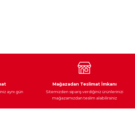
a iletebilirsiniz.
Araç Yağları
Yedek Parça
mat
Mağazadan Teslimat İmkanı
iniz aynı gün
Sitemizden sipariş verdiğiniz ürünlerinizi
mağazamızdan teslim alabilirsiniz