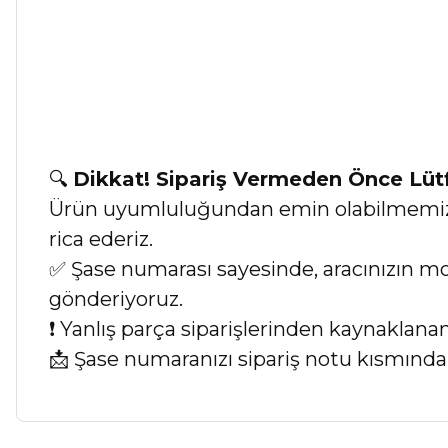
🔍
Dikkat! Sipariş Vermeden Önce Lü
Ürün uyumluluğundan emin olabilmemiz iç
rica ederiz.
✅ Şase numarası sayesinde, aracınızın mod
gönderiyoruz.
❗ Yanlış parça siparişlerinden kaynaklan
📩 Şase numaranızı sipariş notu kısmında b