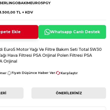
BERLINGOBAKIMEURO5PGY
3.500,00 TL + KDV
pete Ekle
Whatsapp Canlı Destek
Hdi Euro5 Motor Yağı Ve Filtre Bakım Seti Total 5W30
ğı Hava Filtresi PSA Orijinal Polen Filtresi PSA
A Orijinal
Fiyatı Düşünce Haber Ver
Öner
Karşılaştır
ERI
ÖNERILERINIZ