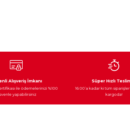
nularda yetersiz gördüğünüz noktaları öneri formunu kullanarak tarafımız
Bu ürüne ilk yorumu siz yapın!
Yorum Yaz
Ateşleme Sistemi
Elektronik Güç
Araç Farları
nli Alışveriş İmkanı
Süper Hızlı Tesli
ertifikası ile ödemelerinizi %100
16:00’a kadar ki tüm siparişler
venle yapabilirsiniz
kargoda!
Gönder