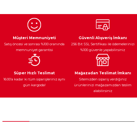
konularda yetersiz gördüğünüz noktaları öneri formunu
kullanarak tarafımıza iletebilirsiniz.
Görüş ve önerileriniz için teşekkür ederiz.
Ürün resmi kalitesiz, bozuk veya görüntülenemiyor.
Egzoz Sistemi
Periyodik Bakım
Fren Diskleri
Ürün açıklamasında eksik bilgiler bulunuyor.
Müşteri Memnuniyeti
Güvenli Alışveriş İmkanı
Satış öncesi ve sonrası %100 oranında
256 Bit SSL Sertifikası ile ödemelerinizi
Ürün bilgilerinde hatalar bulunuyor.
memnuniyet garantisi
%100 güvenle yapabilirsiniz
Ürün fiyatı diğer sitelerden daha pahalı.
Bu ürüne benzer farklı alternatifler olmalı.
Ateşleme Sistemi
Elektronik Güç
Araç Farları
Araç Yağları
Süper Hızlı Teslimat
Mağazadan Teslimat İmkanı
16:00’a kadar ki tüm siparişleriniz aynı
Sitemizden sipariş verdiğiniz
gün kargoda!
ürünlerinizi mağazamızdan teslim
alabilirsiniz
Gönder
Yedek Parça
Müşteri Hizmetleri
0 (312) 385 20 00