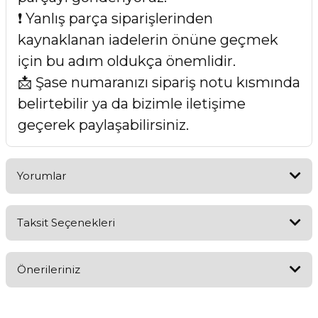
❗ Yanlış parça siparişlerinden
kaynaklanan iadelerin önüne geçmek
için bu adım oldukça önemlidir.
📩 Şase numaranızı sipariş notu kısmında
belirtebilir ya da bizimle iletişime
geçerek paylaşabilirsiniz.
Yorumlar
Taksit Seçenekleri
Bu ürüne ilk yorumu siz yapın!
Önerileriniz
Yorum Yaz
Bu ürünün fiyat bilgisi, resim, ürün açıklamalarında ve diğer