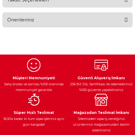
Bu ürüne ilk yorumu siz yapın!
Önerileriniz
Yorum Yaz
Bu ürünün fiyat bilgisi, resim, ürün açıklamalarında ve diğer
konularda yetersiz gördüğünüz noktaları öneri formunu
kullanarak tarafımıza iletebilirsiniz.
Görüş ve önerileriniz için teşekkür ederiz.
Ürün resmi kalitesiz, bozuk veya görüntülenemiyor.
Egzoz Sistemi
Periyodik Bakım
Fren Diskleri
Ürün açıklamasında eksik bilgiler bulunuyor.
Müşteri Memnuniyeti
Güvenli Alışveriş İmkanı
Satış öncesi ve sonrası %100 oranında
256 Bit SSL Sertifikası ile ödemelerinizi
Ürün bilgilerinde hatalar bulunuyor.
memnuniyet garantisi
%100 güvenle yapabilirsiniz
Ürün fiyatı diğer sitelerden daha pahalı.
Bu ürüne benzer farklı alternatifler olmalı.
Ateşleme Sistemi
Elektronik Güç
Araç Farları
Araç Yağları
Süper Hızlı Teslimat
Mağazadan Teslimat İmkanı
16:00’a kadar ki tüm siparişleriniz aynı
Sitemizden sipariş verdiğiniz
gün kargoda!
ürünlerinizi mağazamızdan teslim
alabilirsiniz