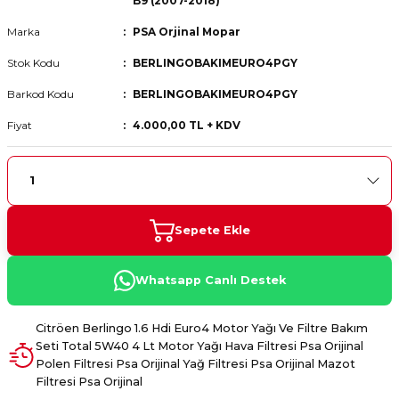
B9 (2007-2018)
 Fren Teli
 Fren Teli
elezon - Gaz Fren Teli
a Takım- Aks - Fren - Direksiyon
Marka
PSA Orjinal Mopar
ıman Takozu - Amortisör -
adyatör ve Kalorifer Hortumu -
 Fren Teli
adyatör ve Kalorifer Hortumu -
adyatör ve Kalorifer Hortumu -
Stok Kodu
BERLINGOBAKIMEURO4PGY
Barkod Kodu
BERLINGOBAKIMEURO4PGY
adyatör ve Kalorifer Hortumu -
Fiyat
4.000,00 TL + KDV
briyaj - Volan - Vites Kolu+Teli
briyaj - Volan - Vites Kolu+Teli
briyaj - Volan - Vites Kolu+Teli
ör - Turbo Borusu - Egr - Hava
briyaj - Volan - Vites Kolu+Teli
ör - Turbo Borusu - Egr - Hava
ör - Turbo Borusu - Egr - Hava
Borusu+Egzoz
Borusu+Egzoz
Borusu+Egzoz
ör - Turbo Borusu - Egr - Hava
Sepete Ekle
 - Şamandıra - Yakıt Hortumu
Borusu+Egzoz
 - Şamandıra - Yakıt Hortumu
 - Şamandıra - Yakıt Hortumu
Whatsapp Canlı Destek
 - Şamandıra - Yakıt Hortumu
Citröen Berlingo 1.6 Hdi Euro4 Motor Yağı Ve Filtre Bakım
Seti Total 5W40 4 Lt Motor Yağı Hava Filtresi Psa Orijinal
Polen Filtresi Psa Orijinal Yağ Filtresi Psa Orijinal Mazot
Filtresi Psa Orijinal