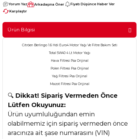
Yorum Yaz
Fiyatı Düşünce Haber Ver
Arkadaşına Öner
Karşılaştır
Ürün Bilgisi
Citröen Berlingo 1.6 Hdi Euro4 Motor Yağı Ve Filtre Bakım Seti
Total 5W40 4 Lt Motor Yağı
Hava Filtresi Psa Orijinal
Polen Filtresi Psa Orijinal
Yağ Filtresi Psa Orijinal
Mazot Filtresi Psa Orijinal
🔍
Dikkat! Sipariş Vermeden Önce
Lütfen Okuyunuz:
Ürün uyumluluğundan emin
olabilmemiz için sipariş vermeden önce
aracınıza ait şase numarasını (VIN)