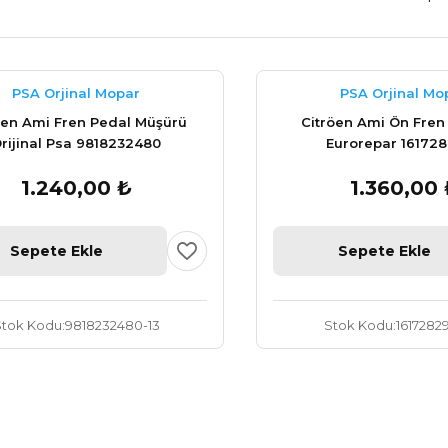
PSA Orjinal Mopar
PSA Orjinal Mo
oen Ami Fren Pedal Müşürü
Citröen Ami Ön Fren
rijinal Psa 9818232480
Eurorepar 16172
1.240,00 ₺
1.360,00 
Sepete Ekle
Sepete Ekle
Stok Kodu
9818232480-13
Stok Kodu
1617282