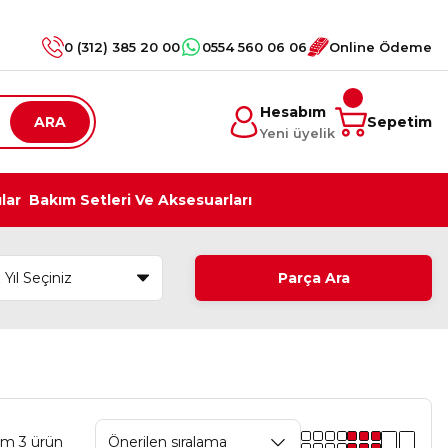
0 (312) 385 20 00
0554 560 06 06
Online Ödeme
Hesabım
ARA
Sepetim
Yeni üyelik
ılar
Bakım Setleri Ve Aksesuarları
Parça Ara
am 3 ürün