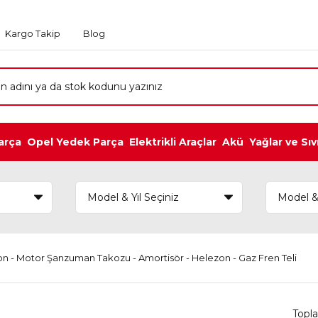
Kargo Takip
Blog
arça
Opel Yedek Parça
Elektrikli Araçlar
Akü
Yağlar ve Sıv
yon - Motor Şanzuman Takozu - Amortisör - Helezon - Gaz Fren Teli
Topl