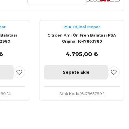
par
PSA Orjinal Mopar
 Balatası
Citröen Amı Ön Fren Balatası PSA
82980
Orijinal 1647863780
₺
4.795,00 ₺
Sepete Ekle
980-14
Stok Kodu
1647863780-1