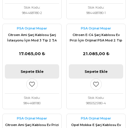
Stok Kodu
Stok Kodu
9844681180-2
9844681180-1
PSA Orjinal Mopar
PSA Orjinal Mopar
Citroen Ami Şarj Kablosu Şarj
Citroen E-C4 Şarj Kablosu Ev
İstasyonu İçin Mod 3 Tip 2 7,4
Prizi İçin Orijinal PSA Mod 2 Tip
kW 6m Orijinal Psa 9844681180
2 1,8 kW 6m 9850525180
17.065,00 ₺
21.085,00 ₺
Sepete Ekle
Sepete Ekle
Stok Kodu
Stok Kodu
9844681180
9850525180-4
PSA Orjinal Mopar
PSA Orjinal Mopar
Citroen Ami Şarj Kablosu Ev Prizi
Opel Mokka-E Şarj Kablosu Ev