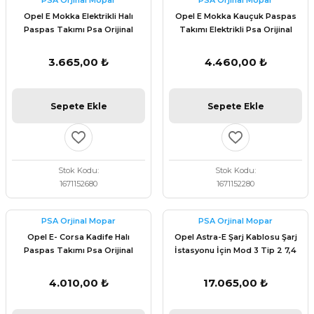
PSA Orjinal Mopar
PSA Orjinal Mopar
 Fren Teli
 Fren Teli
elezon - Gaz Fren Teli
Opel E Mokka Elektrikli Halı
Opel E Mokka Kauçuk Paspas
a Takım- Aks - Fren - Direksiyon
Paspas Takımı Psa Orijinal
Takımı Elektrikli Psa Orijinal
ıman Takozu - Amortisör -
1671152680
1671152280
adyatör ve Kalorifer Hortumu -
 Fren Teli
adyatör ve Kalorifer Hortumu -
adyatör ve Kalorifer Hortumu -
3.665,00 ₺
4.460,00 ₺
adyatör ve Kalorifer Hortumu -
briyaj - Volan - Vites Kolu+Teli
briyaj - Volan - Vites Kolu+Teli
briyaj - Volan - Vites Kolu+Teli
Sepete Ekle
Sepete Ekle
ör - Turbo Borusu - Egr - Hava
briyaj - Volan - Vites Kolu+Teli
ör - Turbo Borusu - Egr - Hava
ör - Turbo Borusu - Egr - Hava
Borusu+Egzoz
Borusu+Egzoz
Borusu+Egzoz
Stok Kodu
Stok Kodu
ör - Turbo Borusu - Egr - Hava
1671152680
1671152280
 - Şamandıra - Yakıt Hortumu
Borusu+Egzoz
 - Şamandıra - Yakıt Hortumu
 - Şamandıra - Yakıt Hortumu
PSA Orjinal Mopar
PSA Orjinal Mopar
 - Şamandıra - Yakıt Hortumu
Opel E- Corsa Kadife Halı
Opel Astra-E Şarj Kablosu Şarj
Paspas Takımı Psa Orijinal
İstasyonu İçin Mod 3 Tip 2 7,4
9856906580
kW 6m Orijinal Psa 9844681180
4.010,00 ₺
17.065,00 ₺