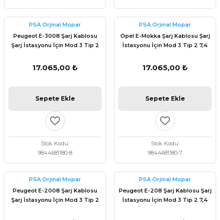
PSA Orjinal Mopar
PSA Orjinal Mopar
Peugeot E-3008 Şarj Kablosu
Opel E-Mokka Şarj Kablosu Şarj
Şarj İstasyonu İçin Mod 3 Tip 2
İstasyonu İçin Mod 3 Tip 2 7,4
7,4 kW 6m Orijinal Psa
kW 6m Orijinal Psa 9844681180
9844681180
17.065,00 ₺
17.065,00 ₺
Sepete Ekle
Sepete Ekle
Stok Kodu
Stok Kodu
9844681180-8
9844681180-7
PSA Orjinal Mopar
PSA Orjinal Mopar
Peugeot E-2008 Şarj Kablosu
Peugeot E-208 Şarj Kablosu Şarj
Şarj İstasyonu İçin Mod 3 Tip 2
İstasyonu İçin Mod 3 Tip 2 7,4
7,4 kW 6m Orijinal Psa
kW 6m Orijinal Psa 9844681180
9844681180