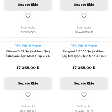
Sepete Ekle
Sepete Ekle
Stok Kodu
Stok Kodu
9856906580
9844681180-11
PSA Orjinal Mopar
PSA Orjinal Mopar
Citroen E-C4 Şarj Kablosu Şarj
Peugeot E-5008 Şarj Kablosu
İstasyonu İçin Mod 3 Tip 2 7,4
Şarj İstasyonu İçin Mod 3 Tip 2
kW 6m Orijinal Psa 9844681180
7,4 kW 6m Orijinal Psa
9844681180
17.065,00 ₺
17.065,00 ₺
Sepete Ekle
Sepete Ekle
Stok Kodu
Stok Kodu
9844681180-10
9844681180-9