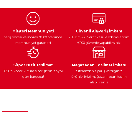
Egzoz Sistemi
Periyodik Bakım
Fren Diskleri
Müşteri Memnuniyeti
Güvenli Alışveriş İmkanı
Satış öncesi ve sonrası %100 oranında
256 Bit SSL Sertifikası ile ödemelerinizi
memnuniyet garantisi
%100 güvenle yapabilirsiniz
Ateşleme Sistemi
Elektronik Güç
Araç Farları
Araç Yağları
Süper Hızlı Teslimat
Mağazadan Teslimat İmkanı
16:00’a kadar ki tüm siparişleriniz aynı
Sitemizden sipariş verdiğiniz
gün kargoda!
ürünlerinizi mağazamızdan teslim
alabilirsiniz
Yedek Parça
Müşteri Hizmetleri
0 (312) 385 20 00